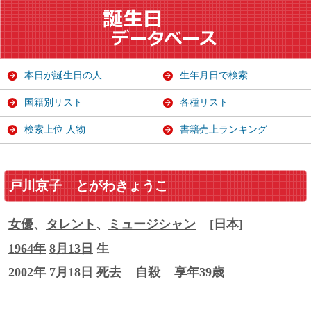
本日が誕生日の人
生年月日で検索
国籍別リスト
各種リスト
検索上位 人物
書籍売上ランキング
戸川京子
とがわきょうこ
女優
、
タレント
、
ミュージシャン
[日本]
1964年
8月13日
生
2002年 7月18日 死去
自殺
享年39歳