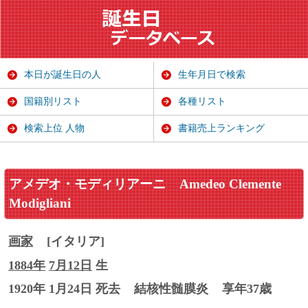
本日が誕生日の人
生年月日で検索
国籍別リスト
各種リスト
検索上位 人物
書籍売上ランキング
アメデオ・モディリアーニ
Amedeo Clemente
Modigliani
画家
[イタリア]
1884年
7月12日
生
1920年 1月24日 死去
結核性髄膜炎
享年37歳