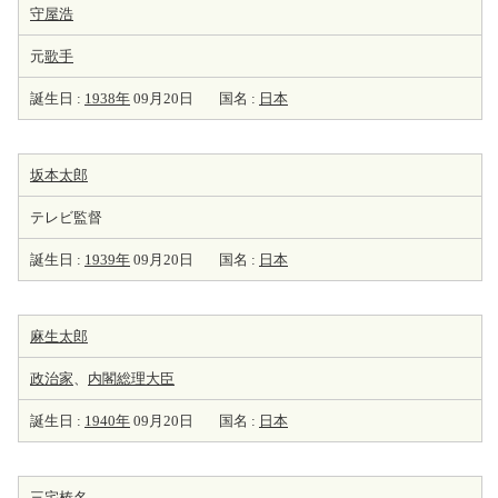
守屋浩
元
歌手
誕生日 :
1938年
09月20日
国名 :
日本
坂本太郎
テレビ監督
誕生日 :
1939年
09月20日
国名 :
日本
麻生太郎
政治家
、
内閣総理大臣
誕生日 :
1940年
09月20日
国名 :
日本
三宅榛名