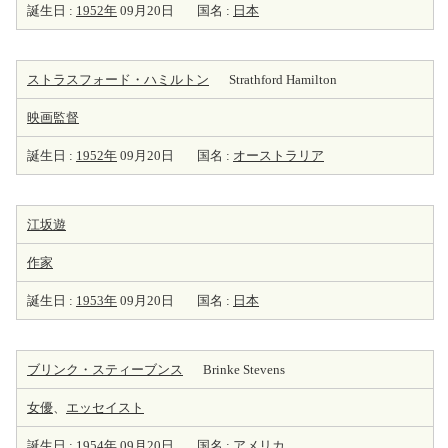
誕生日 :
1952年
09月20日
国名 :
日本
ストラスフォード・ハミルトン
Strathford Hamilton
映画監督
誕生日 :
1952年
09月20日
国名 :
オーストラリア
江坂遊
作家
誕生日 :
1953年
09月20日
国名 :
日本
ブリンク・スティーブンス
Brinke Stevens
女優
、
エッセイスト
誕生日 :
1954年
09月20日
国名 :
アメリカ