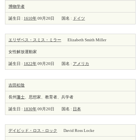
博物学者
誕生日 :
1610年
09月20日
国名 :
ドイツ
エリザベス・スミス・ミラー
Elizabeth Smith Miller
女性解放運動家
誕生日 :
1822年
09月20日
国名 :
アメリカ
吉田松陰
長州
藩士
、思想家、教育者、兵学者
誕生日 :
1830年
09月20日
国名 :
日本
デイビッド・ロス・ロック
David Ross Locke