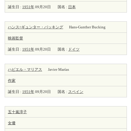
誕生日 :
1951年
09月20日
国名 :
日本
ハンス=ギュンター・バッキング
Hans-Gunther Bucking
映画監督
誕生日 :
1951年
09月20日
国名 :
ドイツ
ハビエル・マリアス
Javier Marías
作家
誕生日 :
1951年
09月20日
国名 :
スペイン
五十嵐淳子
女優