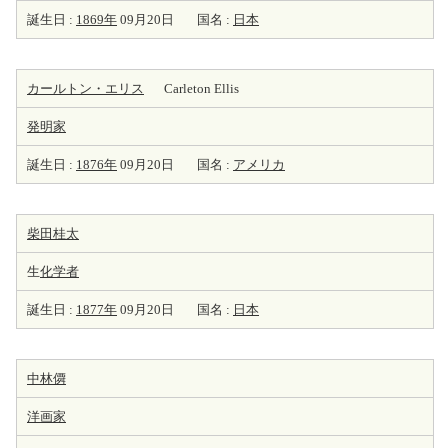
誕生日 :
1869年
09月20日
国名 :
日本
カールトン・エリス
Carleton Ellis
発明家
誕生日 :
1876年
09月20日
国名 :
アメリカ
柴田桂太
生
化学者
誕生日 :
1877年
09月20日
国名 :
日本
中林僲
洋
画家