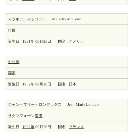
マラキー・マッコート
Malachy McCourt
俳優
誕生日 :
1931年
09月20日
国名 :
アメリカ
中村宏
画家
誕生日 :
1932年
09月20日
国名 :
日本
ジャン＝マリー・ロンデックス
Jean-Marie Londeix
サクソフォーン
奏者
誕生日 :
1932年
09月20日
国名 :
フランス