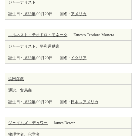
ジャーナリスト
誕生日 :
1833年
09月20日
国名 :
アメリカ
エルネスト・テオドロ・モネータ
Ernesto Teodoro Moneta
ジャーナリスト
、平和運動家
誕生日 :
1833年
09月20日
国名 :
イタリア
浜田彦蔵
通訳、貿易商
誕生日 :
1837年
09月20日
国名 :
日本→アメリカ
ジェイムズ・デュワー
James Dewar
物理学者
、
化学者