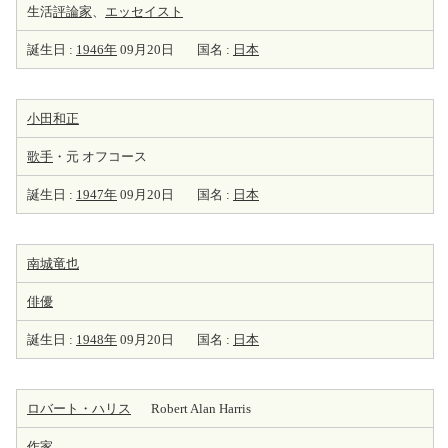
生活
評論家
、
エッセイスト
誕生日 :
1946年
09月20日
国名 :
日本
小田和正
歌手
・元 オフコース
誕生日 :
1947年
09月20日
国名 :
日本
南城竜也
俳優
誕生日 :
1948年
09月20日
国名 :
日本
ロバート・ハリス
Robert Alan Harris
作家