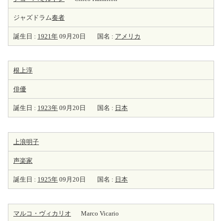
ジャズドラム
奏者
誕生日 :
1921年
09月20日
国名 :
アメリカ
根上淳
俳優
誕生日 :
1923年
09月20日
国名 :
日本
上浪明子
声楽家
誕生日 :
1925年
09月20日
国名 :
日本
マルコ・ヴィカリオ
Marco Vicario