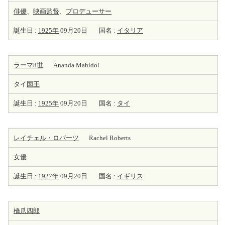
俳優
、
映画監督
、
プロデューサー
誕生日 :
1925年
09月20日
国名 :
イタリア
ラーマ8世
Ananda Mahidol
タイ
国王
誕生日 :
1925年
09月20日
国名 :
タイ
レイチェル・ロバーツ
Rachel Roberts
女優
誕生日 :
1927年
09月20日
国名 :
イギリス
橋爪四郎