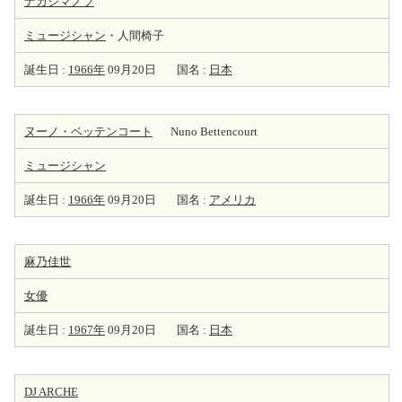
ナカジマノブ
ミュージシャン
・人間椅子
誕生日 :
1966年
09月20日
国名 :
日本
ヌーノ・ベッテンコート
Nuno Bettencourt
ミュージシャン
誕生日 :
1966年
09月20日
国名 :
アメリカ
麻乃佳世
女優
誕生日 :
1967年
09月20日
国名 :
日本
DJ ARCHE