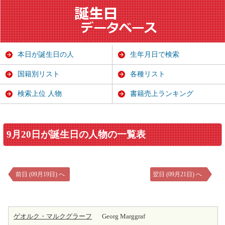
本日が誕生日の人
生年月日で検索
国籍別リスト
各種リスト
検索上位 人物
書籍売上ランキング
9月20日が誕生日の人物の一覧表
前日 (09月19日) へ
翌日 (09月21日) へ
ゲオルク・マルクグラーフ
Georg Marggraf