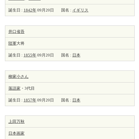
誕生日 :
1842年
09月20日
国名 :
イギリス
井口省吾
陸軍
大将
誕生日 :
1855年
09月20日
国名 :
日本
柳家小さん
落語家
・3代目
誕生日 :
1857年
09月20日
国名 :
日本
上田万秋
日本
画家