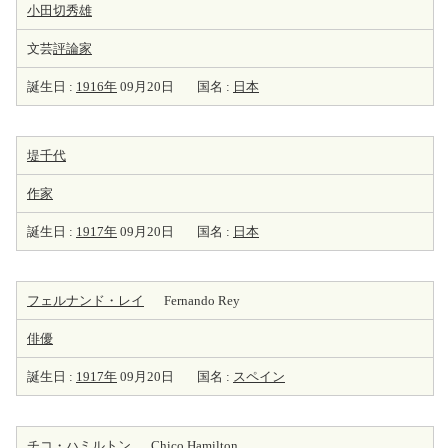
小田切秀雄
文芸
評論家
誕生日 :
1916年
09月20日
国名 :
日本
堤千代
作家
誕生日 :
1917年
09月20日
国名 :
日本
フェルナンド・レイ
Fernando Rey
俳優
誕生日 :
1917年
09月20日
国名 :
スペイン
チコ・ハミルトン
Chico Hamilton