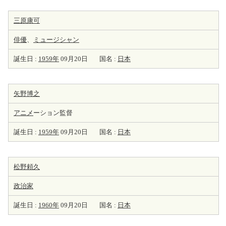
三原康可
俳優
、
ミュージシャン
誕生日 :
1959年
09月20日
国名 :
日本
矢野博之
アニメ
ーション監督
誕生日 :
1959年
09月20日
国名 :
日本
松野頼久
政治家
誕生日 :
1960年
09月20日
国名 :
日本