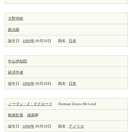
大野伴睦
政治家
誕生日 :
1890年
09月20日
国名 :
日本
中山伊知郎
経済学者
誕生日 :
1898年
09月20日
国名 :
日本
ノーマン・Z・マクロード
Norman Zenos McLeod
映画監督
、
漫画
家
誕生日 :
1898年
09月20日
国名 :
アメリカ