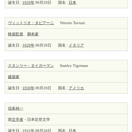
誕生日 :
1929年
09月20日
国名 :
日本
ヴィットリオ・タビアーニ
Vittorio Taviani
映画監督
、
脚本家
誕生日 :
1929年
09月20日
国名 :
イタリア
スタンリー・タイガーマン
Stanley Tigerman
建築家
誕生日 :
1930年
09月20日
国名 :
アメリカ
信多純一
国
文学者
・日本近世文学
誕生日 :
1931年
09月20日
国名 :
日本