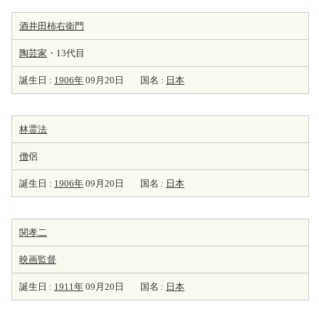
酒井田柿右衛門
陶芸家
・13代目
誕生日 :
1906年
09月20日
国名 :
日本
林霊法
僧
侶
誕生日 :
1906年
09月20日
国名 :
日本
関孝二
映画監督
誕生日 :
1911年
09月20日
国名 :
日本