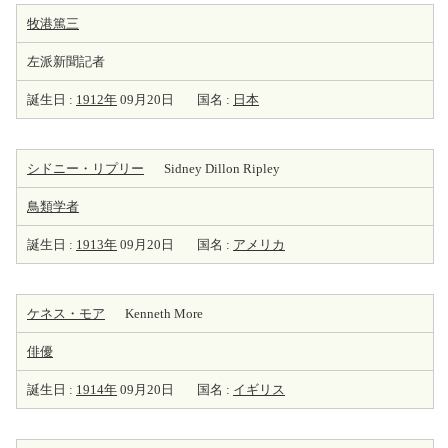
牧港篤三
左派新聞記者
誕生日 :
1912年
09月20日
国名 :
日本
シドニー・リプリー
Sidney Dillon Ripley
鳥類学者
誕生日 :
1913年
09月20日
国名 :
アメリカ
ケネス・モア
Kenneth More
俳優
誕生日 :
1914年
09月20日
国名 :
イギリス