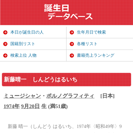
本日が誕生日の人
生年月日で検索
国籍別リスト
各種リスト
検索上位 人物
書籍売上ランキング
新藤晴一
しんどうはるいち
ミュージシャン
・
ポルノグラフィティ
[日本]
1974年
9月20日
生 (満51歳)
新藤 晴一（しんどう はるいち、1974年〈昭和49年〉9