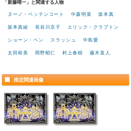
「新藤晴一」と関連する人物
ヌーノ・ベッテンコート
中森明菜
坂本真
坂本真綾
長谷川京子
エリック・クラプトン
ショーン・ペン
スラッシュ
中島愛
太田裕美
岡野昭仁
村上春樹
藤木直人
推定関連画像