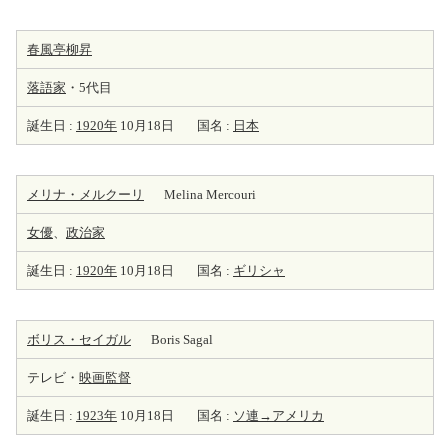
春風亭柳昇
落語家
・5代目
誕生日 :
1920年
10月18日
国名 :
日本
メリナ・メルクーリ
Melina Mercouri
女優
、
政治家
誕生日 :
1920年
10月18日
国名 :
ギリシャ
ボリス・セイガル
Boris Sagal
テレビ・
映画監督
誕生日 :
1923年
10月18日
国名 :
ソ連→アメリカ