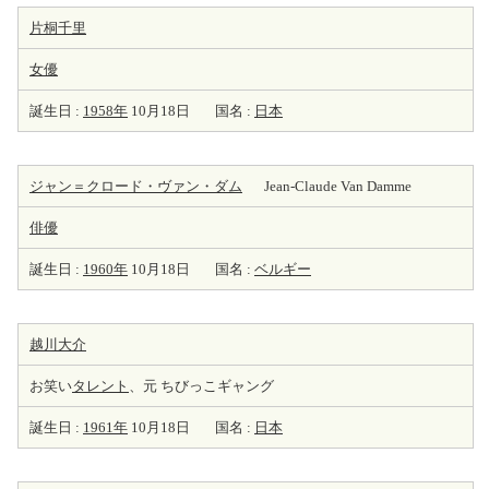
片桐千里
女優
誕生日 :
1958年
10月18日
国名 :
日本
ジャン＝クロード・ヴァン・ダム
Jean-Claude Van Damme
俳優
誕生日 :
1960年
10月18日
国名 :
ベルギー
越川大介
お笑い
タレント
、元 ちびっこギャング
誕生日 :
1961年
10月18日
国名 :
日本