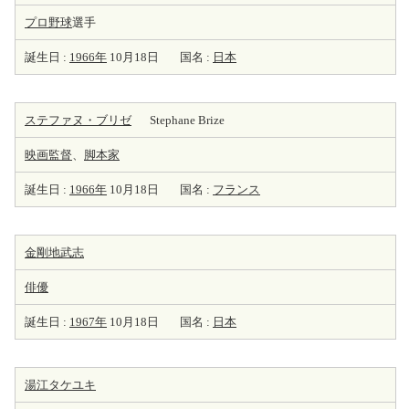
プロ野球
選手
誕生日 :
1966年
10月18日
国名 :
日本
ステファヌ・ブリゼ
Stephane Brize
映画監督
、
脚本家
誕生日 :
1966年
10月18日
国名 :
フランス
金剛地武志
俳優
誕生日 :
1967年
10月18日
国名 :
日本
湯江タケユキ