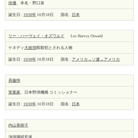
俳優
、本名・野口泉
誕生日 :
1938年
10月18日
国名 :
日本
リー・ハーヴェイ・オズワルド
Lee Harvey Oswald
ケネディ
大統領
暗殺犯とされる人物
誕生日 :
1939年
10月18日
国名 :
アメリカ→ソ連→アメリカ
斉藤惇
実業家
、日本野球機構 コミッショナー
誕生日 :
1939年
10月18日
国名 :
日本
内山美樹子
浄瑠璃研究者