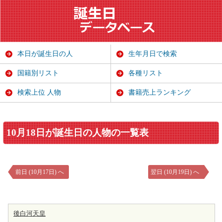
本日が誕生日の人
生年月日で検索
国籍別リスト
各種リスト
検索上位 人物
書籍売上ランキング
10月18日が誕生日の人物の一覧表
前日 (10月17日) へ
翌日 (10月19日) へ
後白河天皇