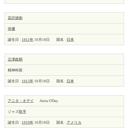
花沢徳衛
俳優
誕生日 :
1911年
10月18日
国名 :
日本
立津政順
精神科医
誕生日 :
1915年
10月18日
国名 :
日本
アニタ・オデイ
Anita O'Day
ジャズ
歌手
誕生日 :
1919年
10月18日
国名 :
アメリカ