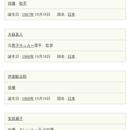
俳優
、
歌手
誕生日 :
1967年
10月18日
国名 :
日本
大嶽直人
元
男子サッカー
選手、監督
誕生日 :
1968年
10月18日
国名 :
日本
伊達駿太郎
俳優
誕生日 :
1969年
10月18日
国名 :
日本
安原麗子
女優
、
タレント
・元 少女隊