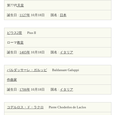
第77代
天皇
誕生日 :
1127年
10月18日
国名 :
日本
ピウス2世
Pius II
ローマ
教皇
誕生日 :
1405年
10月18日
国名 :
イタリア
バルダッサーレ・ガルッピ
Baldassare Galuppi
作曲家
誕生日 :
1706年
10月18日
国名 :
イタリア
コデルロス・ド・ラクロ
Pierre Choderlos de Laclos