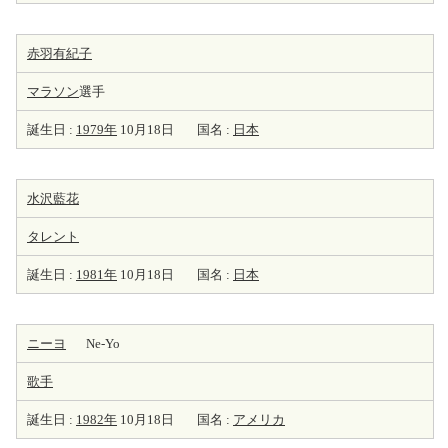
赤羽有紀子
マラソン
選手
誕生日 :
1979年
10月18日
国名 :
日本
水沢藍花
タレント
誕生日 :
1981年
10月18日
国名 :
日本
ニーヨ
Ne-Yo
歌手
誕生日 :
1982年
10月18日
国名 :
アメリカ