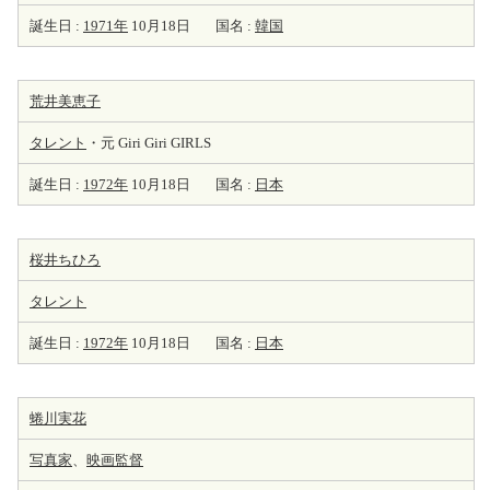
誕生日 :
1971年
10月18日
国名 :
韓国
荒井美恵子
タレント
・元 Giri Giri GIRLS
誕生日 :
1972年
10月18日
国名 :
日本
桜井ちひろ
タレント
誕生日 :
1972年
10月18日
国名 :
日本
蜷川実花
写真家
、
映画監督