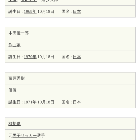
誕生日 :
1969年
10月18日
国名 :
日本
本田優一郎
作曲家
誕生日 :
1970年
10月18日
国名 :
日本
藤原秀樹
俳優
誕生日 :
1971年
10月18日
国名 :
日本
柳想鐵
元
男子サッカー
選手