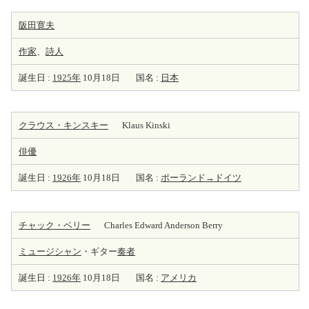
阪田寛夫
作家
、
詩人
誕生日 :
1925年
10月18日
国名 :
日本
クラウス・キンスキー
Klaus Kinski
俳優
誕生日 :
1926年
10月18日
国名 :
ポーランド→ドイツ
チャック・ベリー
Charles Edward Anderson Berry
ミュージシャン
・ギター
奏者
誕生日 :
1926年
10月18日
国名 :
アメリカ