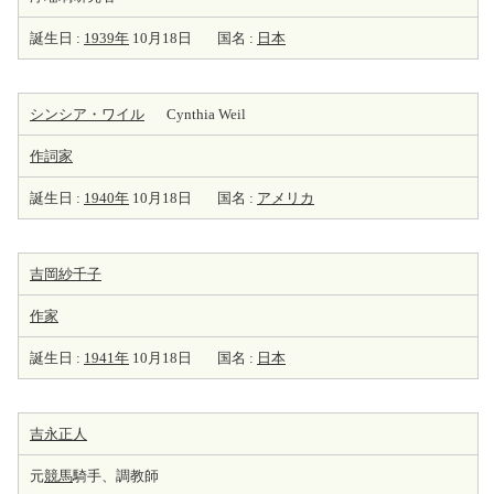
誕生日 :
1939年
10月18日
国名 :
日本
シンシア・ワイル
Cynthia Weil
作詞家
誕生日 :
1940年
10月18日
国名 :
アメリカ
吉岡紗千子
作家
誕生日 :
1941年
10月18日
国名 :
日本
吉永正人
元
競馬
騎手、調教師