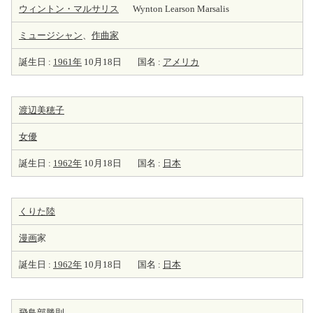
ウィントン・マルサリス
Wynton Learson Marsalis
ミュージシャン
、
作曲家
誕生日 :
1961年
10月18日
国名 :
アメリカ
渡辺美穂子
女優
誕生日 :
1962年
10月18日
国名 :
日本
くりた陸
漫画
家
誕生日 :
1962年
10月18日
国名 :
日本
飛鳥部勝則