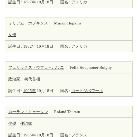
誕生日 :
1897年
10月18日
国名 :
アメリカ
ミリアム・ホプキンス
Miriam Hopkins
女優
誕生日 :
1902年
10月18日
国名 :
アメリカ
フェリックス・ウフェ＝ボワニ
Felix Houphouet-Boigny
政治家
、初代
首相
誕生日 :
1905年
10月18日
国名 :
コートジボワール
ローラン・トゥータン
Roland Toutain
俳優
、
作詞家
誕生日 :
1905年
10月18日
国名 :
フランス