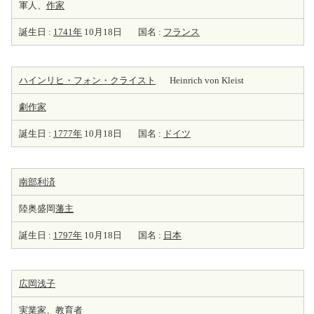
軍人、
作家
誕生日 :
1741年
10月18日
国名 :
フランス
ハインリヒ・フォン・クライスト
Heinrich von Kleist
劇
作家
誕生日 :
1777年
10月18日
国名 :
ドイツ
南部利済
陸奥盛岡
藩主
誕生日 :
1797年
10月18日
国名 :
日本
広岡浅子
実業家
、教育者