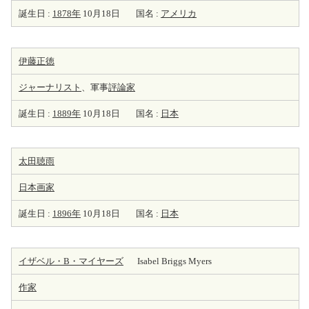
誕生日 :
1878年
10月18日
国名 :
アメリカ
伊藤正徳
ジャーナリスト
、軍事
評論家
誕生日 :
1889年
10月18日
国名 :
日本
太田聴雨
日本
画家
誕生日 :
1896年
10月18日
国名 :
日本
イザベル・B・マイヤーズ
Isabel Briggs Myers
作家