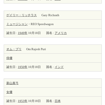
ゲイリー・リッチラス
Gary Richrath
ミュージシャン
・REO Speedwagon
誕生日 :
1949年
10月18日
国名 :
アメリカ
オム・プリ
Om Rajesh Puri
俳優
誕生日 :
1950年
10月18日
国名 :
インド
新山真弓
女優
誕生日 :
1953年
10月18日
国名 :
日本