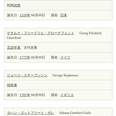
戦国
武将
誕生日 :
1526年
06月09日
国名 :
日本
ゲオルク・フリードリヒ・グローテフェント
Georg Friedrich
Grotefend
言語学者
、古代史家
誕生日 :
1775年
06月09日
国名 :
ドイツ
ジョージ・スチーブンソン
George Stephnson
技術者
誕生日 :
1781年
06月09日
国名 :
イギリス
ヨハン・ゴットフリート・ガレ
Johann Gottfried Galle