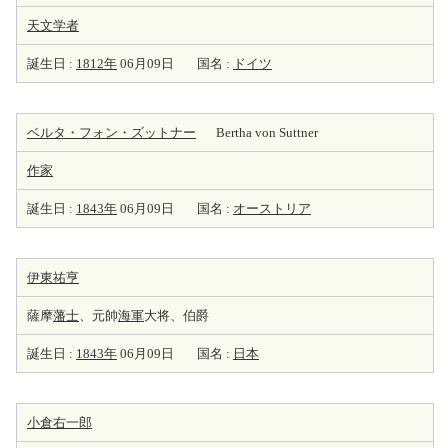
天
文学者
誕生日 :
1812年
06月09日
国名 :
ドイツ
ベルタ・フォン・ズットナー
Bertha von Suttner
作家
誕生日 :
1843年
06月09日
国名 :
オーストリア
伊東祐亨
薩摩
藩士
、元帥
海軍
大将、伯爵
誕生日 :
1843年
06月09日
国名 :
日本
小倉右一郎