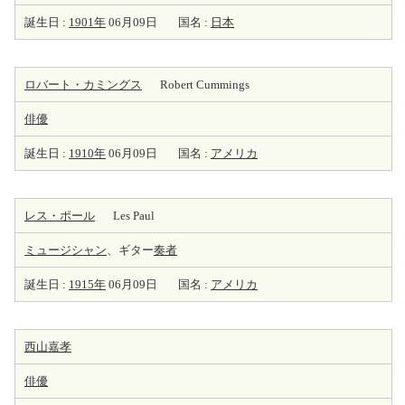
誕生日 :
1901年
06月09日
国名 :
日本
ロバート・カミングス
Robert Cummings
俳優
誕生日 :
1910年
06月09日
国名 :
アメリカ
レス・ポール
Les Paul
ミュージシャン
、ギター
奏者
誕生日 :
1915年
06月09日
国名 :
アメリカ
西山嘉孝
俳優