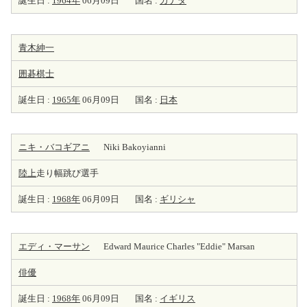
誕生日 :
1964年
06月09日
国名 :
カナダ
青木紳一
囲碁棋士
誕生日 :
1965年
06月09日
国名 :
日本
ニキ・バコギアニ
Niki Bakoyianni
陸上
走り幅跳び選手
誕生日 :
1968年
06月09日
国名 :
ギリシャ
エディ・マーサン
Edward Maurice Charles "Eddie" Marsan
俳優
誕生日 :
1968年
06月09日
国名 :
イギリス