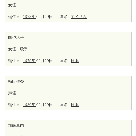
女優
誕生日 :
1978年
06月09日
国名 :
アメリカ
国仲涼子
女優
、
歌手
誕生日 :
1979年
06月09日
国名 :
日本
植田佳奈
声優
誕生日 :
1980年
06月09日
国名 :
日本
加藤真由