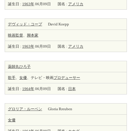
誕生日 :
1963年
06月09日
国名 :
アメリカ
デヴィッド・コープ
David Koepp
映画監督
、
脚本家
誕生日 :
1963年
06月09日
国名 :
アメリカ
薬師丸ひろ子
歌手
、
女優
、テレビ・映画
プロデューサー
誕生日 :
1964年
06月09日
国名 :
日本
グロリア・ルーベン
Gloria Rreuben
女優