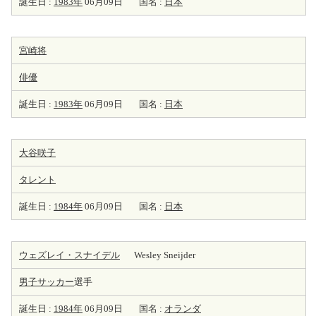
誕生日 :
1983年
06月09日
国名 :
日本
宮崎将
俳優
誕生日 :
1983年
06月09日
国名 :
日本
大谷咲子
タレント
誕生日 :
1984年
06月09日
国名 :
日本
ウェズレイ・スナイデル
Wesley Sneijder
男子サッカー
選手
誕生日 :
1984年
06月09日
国名 :
オランダ