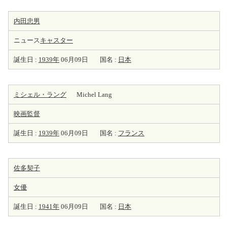
内田忠男
ニュース
キャスター
誕生日 :
1939年
06月09日
国名 :
日本
ミシェル・ラング
Michel Lang
映画監督
誕生日 :
1939年
06月09日
国名 :
フランス
佐多契子
女優
誕生日 :
1941年
06月09日
国名 :
日本