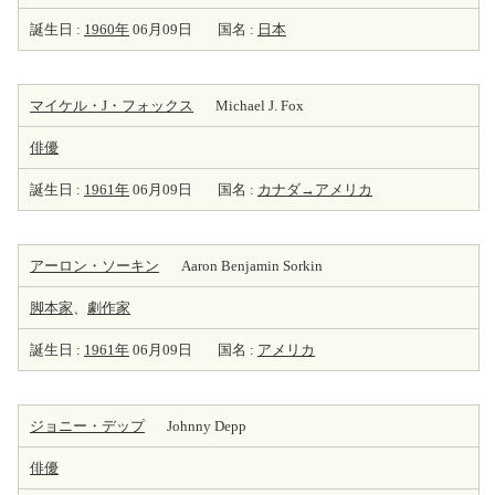
誕生日 :
1960年
06月09日
国名 :
日本
マイケル・J・フォックス
Michael J. Fox
俳優
誕生日 :
1961年
06月09日
国名 :
カナダ→アメリカ
アーロン・ソーキン
Aaron Benjamin Sorkin
脚本家
、
劇
作家
誕生日 :
1961年
06月09日
国名 :
アメリカ
ジョニー・デップ
Johnny Depp
俳優