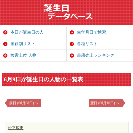
本日が誕生日の人
生年月日で検索
国籍別リスト
各種リスト
検索上位 人物
書籍売上ランキング
6月9日が誕生日の人物の一覧表
前日 (06月08日) へ
翌日 (06月10日) へ
松平広忠