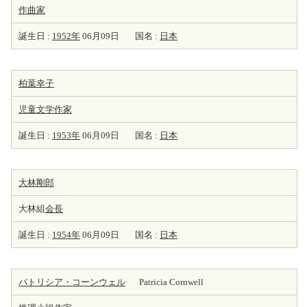
作曲家
誕生日 :
1952年
06月09日
国名 :
日本
柏葉幸子
児童文学
作家
誕生日 :
1953年
06月09日
国名 :
日本
大林剛郎
大林組
会長
誕生日 :
1954年
06月09日
国名 :
日本
パトリシア・コーンウェル
Patricia Cornwell