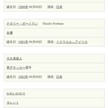
誕生日 :
1980年
06月09日
国名 :
日本
ナタリー・ポートマン
Natalie Portman
女優
誕生日 :
1981年
06月09日
国名 :
イスラエル→アメリカ
大久保嘉人
男子サッカー
選手
誕生日 :
1982年
06月09日
国名 :
日本
かわいかおり
タレント