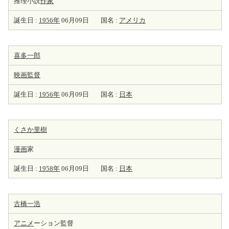
推理小説
作家
誕生日 :
1956年
06月09日
国名 :
アメリカ
喜多一郎
映画監督
誕生日 :
1956年
06月09日
国名 :
日本
くさか里樹
漫画
家
誕生日 :
1958年
06月09日
国名 :
日本
古橋一浩
アニメ
ーション監督