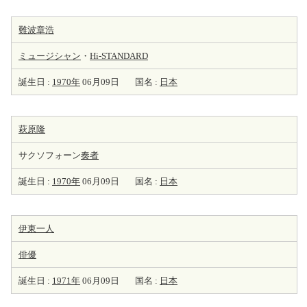
難波章浩
ミュージシャン
・
Hi-STANDARD
誕生日 :
1970年
06月09日
国名 :
日本
萩原隆
サクソフォーン
奏者
誕生日 :
1970年
06月09日
国名 :
日本
伊東一人
俳優
誕生日 :
1971年
06月09日
国名 :
日本