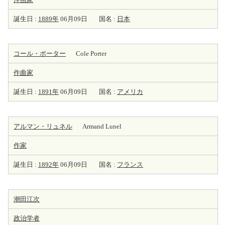
誕生日 :
1889年
06月09日
国名 :
日本
コール・ポーター
Cole Porter
作曲家
誕生日 :
1891年
06月09日
国名 :
アメリカ
アルマン・リュネル
Armand Lunel
作家
誕生日 :
1892年
06月09日
国名 :
フランス
潮田江次
政治学者