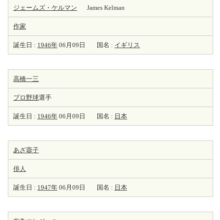
ジェームズ・ケルマン
James Kelman
作家
誕生日 :
1946年
06月09日
国名 :
イギリス
高橋一三
プロ野球
選手
誕生日 :
1946年
06月09日
国名 :
日本
あざ蓉子
俳人
誕生日 :
1947年
06月09日
国名 :
日本