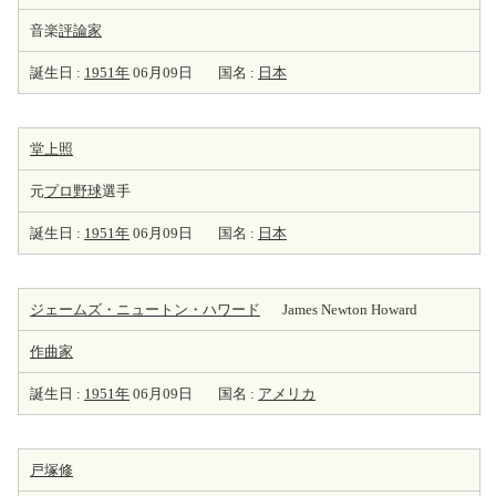
音楽
評論家
誕生日 :
1951年
06月09日
国名 :
日本
堂上照
元
プロ野球
選手
誕生日 :
1951年
06月09日
国名 :
日本
ジェームズ・ニュートン・ハワード
James Newton Howard
作曲家
誕生日 :
1951年
06月09日
国名 :
アメリカ
戸塚修