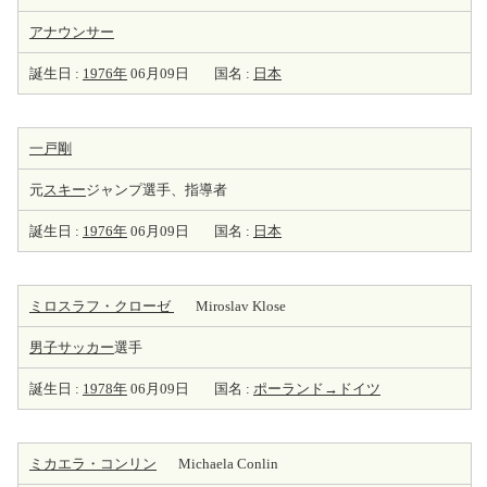
アナウンサー
誕生日 :
1976年
06月09日
国名 :
日本
一戸剛
元
スキー
ジャンプ選手、指導者
誕生日 :
1976年
06月09日
国名 :
日本
ミロスラフ・クローゼ
Miroslav Klose
男子サッカー
選手
誕生日 :
1978年
06月09日
国名 :
ポーランド→ドイツ
ミカエラ・コンリン
Michaela Conlin