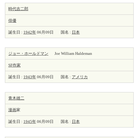
時代吉二郎
俳優
誕生日 :
1942年
06月09日
国名 :
日本
ジョー・ホールドマン
Joe William Haldeman
SF
作家
誕生日 :
1943年
06月09日
国名 :
アメリカ
青木雄二
漫画
家
誕生日 :
1945年
06月09日
国名 :
日本