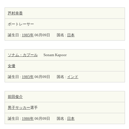
芦村幸香
ボートレーサー
誕生日 :
1985年
06月09日
国名 :
日本
ソナム・カプール
Sonam Kapoor
女優
誕生日 :
1985年
06月09日
国名 :
インド
前田俊介
男子サッカー
選手
誕生日 :
1986年
06月09日
国名 :
日本