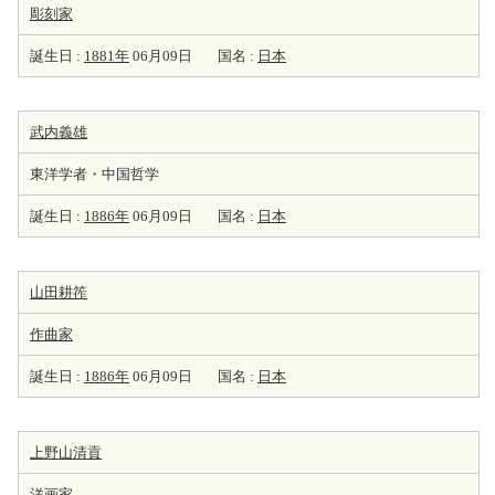
彫刻家
誕生日 :
1881年
06月09日
国名 :
日本
武内義雄
東洋学者・中国哲学
誕生日 :
1886年
06月09日
国名 :
日本
山田耕筰
作曲家
誕生日 :
1886年
06月09日
国名 :
日本
上野山清貢
洋
画家