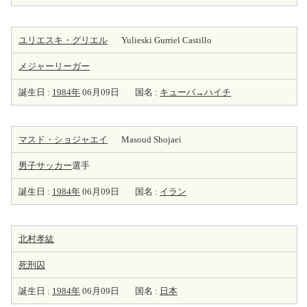
ユリエスキ・グリエル
Yulieski Gurriel Castillo
メジャーリーガー
誕生日 :
1984年
06月09日
国名 :
キューバ→ハイチ
マスド・ショジャエイ
Masoud Shojaei
男子サッカー
選手
誕生日 :
1984年
06月09日
国名 :
イラン
北村孝紘
死刑囚
誕生日 :
1984年
06月09日
国名 :
日本