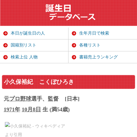
本日が誕生日の人
生年月日で検索
国籍別リスト
各種リスト
検索上位 人物
書籍売上ランキング
小久保裕紀
こくぼひろき
元
プロ野球
選手、監督
[日本]
1971年
10月8日
生 (満54歳)