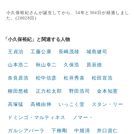
小久保裕紀さんが誕生してから、54年と304日が経過しまし
た。(20028日)
「小久保裕紀」と関連する人物
王貞治
工藤公康
長嶋茂雄
城島健司
山本浩二
秋山幸二
久保浩
原辰徳
奈良原浩
松中信彦
松井秀喜
松田宣浩
柳田悠岐
正力松太郎
野田浩司
金本知憲
高塚猛
高橋由伸
いっこく堂
スタン・リー
ドミンゴ・マルティネス
ノマー・
ガルシアパーラ
下柳剛
中畑清
井口資仁