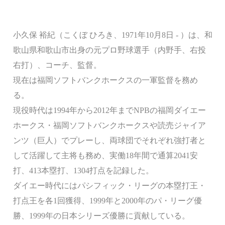
小久保 裕紀（こくぼ ひろき、1971年10月8日 - ）は、和
歌山県和歌山市出身の元プロ野球選手（内野手、右投
右打）、コーチ、監督。
現在は福岡ソフトバンクホークスの一軍監督を務め
る。
現役時代は1994年から2012年までNPBの福岡ダイエー
ホークス・福岡ソフトバンクホークスや読売ジャイア
ンツ（巨人）でプレーし、両球団でそれぞれ強打者と
して活躍して主将も務め、実働18年間で通算2041安
打、413本塁打、1304打点を記録した。
ダイエー時代にはパシフィック・リーグの本塁打王・
打点王を各1回獲得、1999年と2000年のパ・リーグ優
勝、1999年の日本シリーズ優勝に貢献している。