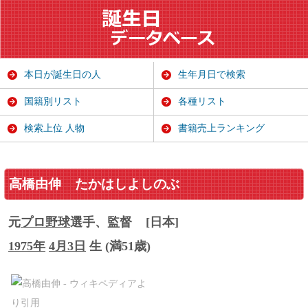
本日が誕生日の人
生年月日で検索
国籍別リスト
各種リスト
検索上位 人物
書籍売上ランキング
高橋由伸
たかはしよしのぶ
元
プロ野球
選手、監督
[日本]
1975年
4月3日
生 (満51歳)