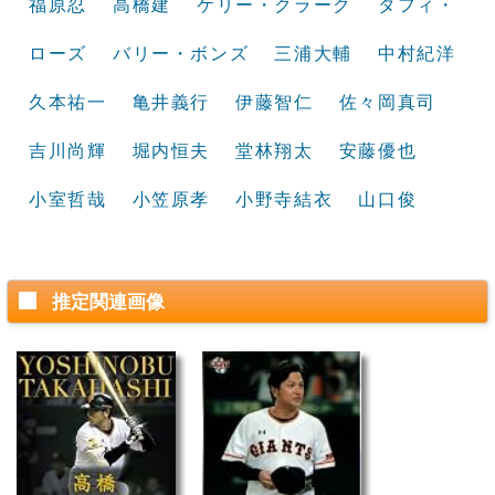
福原忍
高橋建
ケリー・クラーク
タフィ・
ローズ
バリー・ボンズ
三浦大輔
中村紀洋
久本祐一
亀井義行
伊藤智仁
佐々岡真司
吉川尚輝
堀内恒夫
堂林翔太
安藤優也
小室哲哉
小笠原孝
小野寺結衣
山口俊
推定関連画像