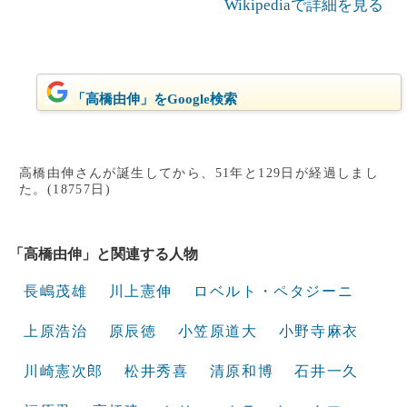
Wikipediaで詳細を見る
「高橋由伸」をGoogle検索
高橋由伸さんが誕生してから、51年と129日が経過しまし
た。(18757日)
「高橋由伸」と関連する人物
長嶋茂雄
川上憲伸
ロベルト・ペタジーニ
上原浩治
原辰徳
小笠原道大
小野寺麻衣
川崎憲次郎
松井秀喜
清原和博
石井一久