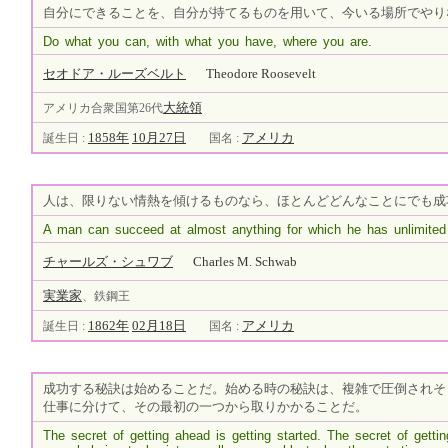
自分にできることを、自分が持てるものを用いて、今いる場所でやり
Do what you can, with what you have, where you are.
セオドア・ルーズベルト
Theodore Roosevelt
大統領
アメリカ合衆国第26代
1858年
10月27日
アメリカ
誕生日 :
国名 :
人は、限りない情熱を傾けるものなら、ほとんどどんなことにでも成
A man can succeed at almost anything for which he has unlimited
チャールズ・シュワブ
Charles M. Schwab
実業家
、鉄鋼王
1862年
02月18日
アメリカ
誕生日 :
国名 :
成功する秘訣は始めることだ。始める時の秘訣は、複雑で圧倒されそ
仕事に分けて、その最初の一つから取りかかることだ。
The secret of getting ahead is getting started. The secret of getti