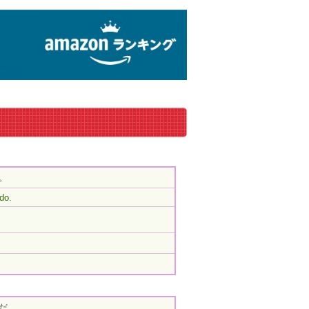
。
do.
だ。