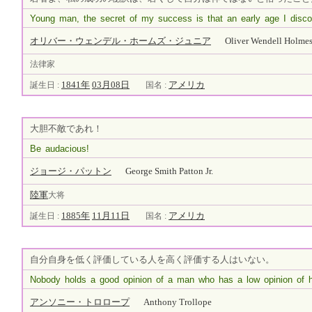
Young man, the secret of my success is that an early age I disc
オリバー・ウェンデル・ホームズ・ジュニア
Oliver Wendell Holmes 
法律家
1841年
03月08日
アメリカ
誕生日 :
国名 :
大胆不敵であれ！
Be audacious!
ジョージ・パットン
George Smith Patton Jr.
陸軍
大将
1885年
11月11日
アメリカ
誕生日 :
国名 :
自分自身を低く評価している人を高く評価する人はいない。
Nobody holds a good opinion of a man who has a low opinion of h
アンソニー・トロロープ
Anthony Trollope