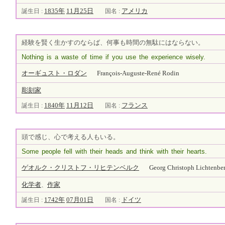
1835年
11月25日
アメリカ
誕生日 :
国名 :
経験を賢く生かすのならば、何事も時間の無駄にはならない。
Nothing is a waste of time if you use the experience wisely.
オーギュスト・ロダン
François-Auguste-René Rodin
彫刻家
1840年
11月12日
フランス
誕生日 :
国名 :
頭で感じ、心で考える人もいる。
Some people fell with their heads and think with their hearts.
ゲオルク・クリストフ・リヒテンベルク
Georg Christoph Lichtenbe
化学者
作家
、
1742年
07月01日
ドイツ
誕生日 :
国名 :