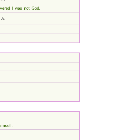
overed I was not God.
Jr.
imself.