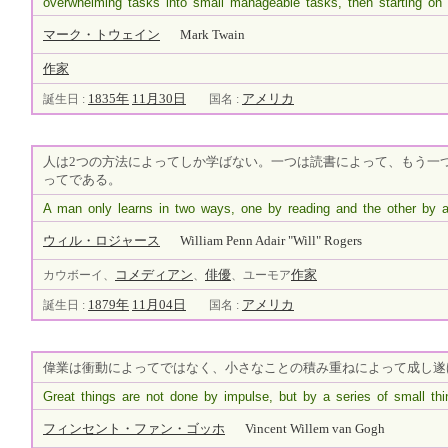
overwhelming tasks into small manageable tasks, then starting on t
マーク・トウェイン
Mark Twain
作家
1835年
11月30日
アメリカ
誕生日 :
国名 :
人は2つの方法によってしか学ばない。一つは読書によって、もう一
ってである。
A man only learns in two ways, one by reading and the other by a
ウィル・ロジャース
William Penn Adair "Will" Rogers
コメディアン
俳優
作家
カウボーイ、
、
、ユーモア
1879年
11月04日
アメリカ
誕生日 :
国名 :
偉業は衝動によってではなく、小さなことの積み重ねによって成し遂
Great things are not done by impulse, but by a series of small thi
フィンセント・ファン・ゴッホ
Vincent Willem van Gogh