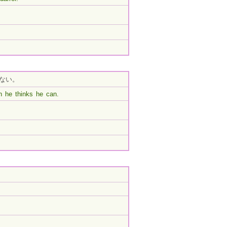
ない。
n he thinks he can.