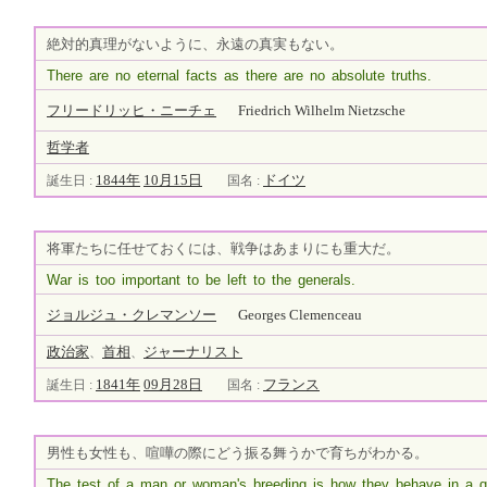
絶対的真理がないように、永遠の真実もない。
There are no eternal facts as there are no absolute truths.
フリードリッヒ・ニーチェ
Friedrich Wilhelm Nietzsche
哲学者
1844年
10月15日
ドイツ
誕生日 :
国名 :
将軍たちに任せておくには、戦争はあまりにも重大だ。
War is too important to be left to the generals.
ジョルジュ・クレマンソー
Georges Clemenceau
政治家
首相
ジャーナリスト
、
、
1841年
09月28日
フランス
誕生日 :
国名 :
男性も女性も、喧嘩の際にどう振る舞うかで育ちがわかる。
The test of a man or woman's breeding is how they behave in a qu