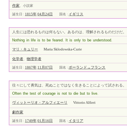
作家
、小説家
1815年
04月24日
イギリス
誕生日 :
国名 :
人生には恐れるものは何もない。あるのは、理解されるものだけだ。
Nothing in life is to be feared. It is only to be understood.
マリ・キュリー
Maria Skłodowska-Curie
化学者
物理学者
、
1867年
11月07日
ポーランド→フランス
誕生日 :
国名 :
往々にして勇気は、死ぬことではなく生きることによって試される。
Often the test of courage is not to die but to live.
ヴィットーリオ・アルフィエーリ
Vittorio Alfieri
劇
作家
1749年
01月16日
イタリア
誕生日 :
国名 :