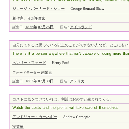
ジョージ・バーナード・ショー
George Bernard Shaw
劇
作家
評論家
、音楽
1856年
07月26日
アイルランド
誕生日 :
国名 :
自分にできると思っている以上のことができない人など、どこにもい
There isn't a person anywhere that isn't capable of doing more tha
ヘンリー・フォード
Henry Ford
創業者
フォードモーター
1863年
07月30日
アメリカ
誕生日 :
国名 :
コストに気をつけていれば、利益はおのずと生まれてくる。
Watch the costs and the profits will take care of themselves.
アンドリュー・カーネギー
Andrew Carnegie
実業家