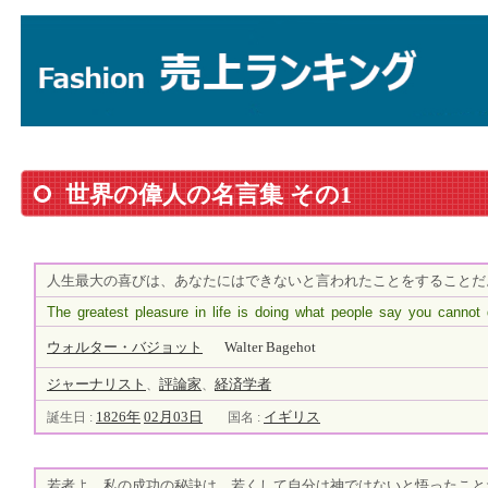
世界の偉人の名言集 その1
人生最大の喜びは、あなたにはできないと言われたことをすることだ
The greatest pleasure in life is doing what people say you cannot 
ウォルター・バジョット
Walter Bagehot
ジャーナリスト
評論家
経済学者
、
、
1826年
02月03日
イギリス
誕生日 :
国名 :
若者よ、私の成功の秘訣は、若くして自分は神ではないと悟ったこと