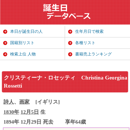
本日が誕生日の人
生年月日で検索
国籍別リスト
各種リスト
検索上位 人物
書籍売上ランキング
クリスティーナ・ロセッティ
Christina Georgina
Rossetti
詩人
、
画家
[イギリス]
1830年
12月5日
生
1894年 12月29日 死去
享年64歳