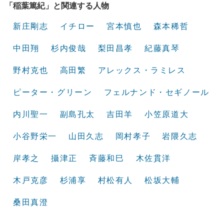
「稲葉篤紀」と関連する人物
新庄剛志
イチロー
宮本慎也
森本稀哲
中田翔
杉内俊哉
梨田昌孝
紀藤真琴
野村克也
高田繁
アレックス・ラミレス
ピーター・グリーン
フェルナンド・セギノール
内川聖一
副島孔太
吉田羊
小笠原道大
小谷野栄一
山田久志
岡村孝子
岩隈久志
岸孝之
攝津正
斉藤和巳
木佐貫洋
木戸克彦
杉浦享
村松有人
松坂大輔
桑田真澄