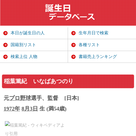
本日が誕生日の人
生年月日で検索
国籍別リスト
各種リスト
検索上位 人物
書籍売上ランキング
稲葉篤紀
いなばあつのり
元
プロ野球
選手、監督
[日本]
1972年
8月3日
生 (満54歳)