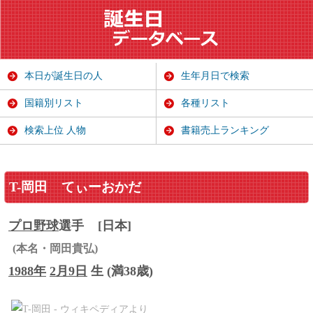
本日が誕生日の人
生年月日で検索
国籍別リスト
各種リスト
検索上位 人物
書籍売上ランキング
T-岡田
てぃーおかだ
プロ野球
選手
[日本]
(本名・岡田貴弘)
1988年
2月9日
生 (満38歳)