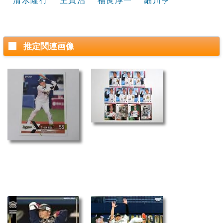
清水隆行
王貞治
福良淳一
細川亨
推定関連画像