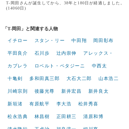
T-岡田さんが誕生してから、38年と180日が経過しました。
(14060日)
「T-岡田」と関連する人物
イチロー
スタン・リー
中田翔
岡田彰布
平田良介
石川歩
辻内崇伸
アレックス・
カブレラ
ロベルト・ペタジーニ
中西太
十亀剣
多和田真三郎
大石大二郎
山本浩二
川崎宗則
後藤光尊
新井宏昌
新井良太
新垣渚
有原航平
李大浩
松井秀喜
松永浩典
林昌樹
正田耕三
清原和博