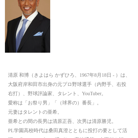
清原 和博（きよはら かずひろ、1967年8月18日 - ）は、
大阪府岸和田市出身の元プロ野球選手（内野手、右投
右打）、野球評論家、タレント、YouTuber。
愛称は「お祭り男」「（球界の）番長」。
元妻はタレントの亜希。
亜希との間の長男は清原正吾、次男は清原勝児。
PL学園高校時代は桑田真澄とともに投打の要として活