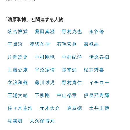
「清原和博」と関連する人物
落合博満
桑田真澄
野村克也
永谷脩
王貞治
渡辺久信
石毛宏典
森祇晶
片岡篤史
中村剛也
中村紀洋
伊原春樹
工藤公康
平沼定晴
張本勲
松井秀喜
立浪和義
藤川球児
野村貴仁
イチロー
三浦大輔
下柳剛
中山裕章
伊良部秀輝
佐々木主浩
元木大介
原辰徳
土井正博
堤義明
大久保博元