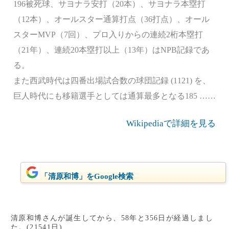
196被死球、サヨナラ安打（20本）、サヨナラ本塁打
（12本）、オールスター通算打点（36打点）、オール
スターMVP（7回）、プロ入りからの連続2桁本塁打
（21年）、連続20本塁打以上（13年）はNPB記録であ
る。
また西武時代は四番出場試合数の球団記録 (1121) を、
巨人時代にも移籍選手としては通算最多となる185 ……
Wikipediaで詳細を見る
「清原和博」をGoogle検索
清原和博さんが誕生してから、58年と356日が経過しまし
た。(21541日)