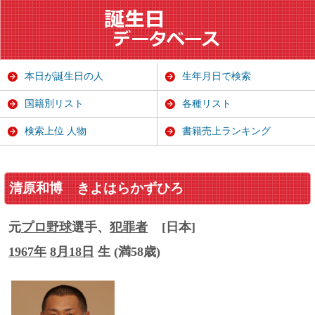
本日が誕生日の人
生年月日で検索
国籍別リスト
各種リスト
検索上位 人物
書籍売上ランキング
清原和博
きよはらかずひろ
元
プロ野球
選手、
犯罪者
[日本]
1967年
8月18日
生 (満58歳)