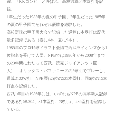
躍、「KKコンビ」と呼ばれ、高校通算64本塁打を記
録。
1年生だった1983年の夏の甲子園、3年生だった1985年
の夏の甲子園でそれぞれ優勝を経験した。
高校野球の甲子園大会で記録した通算13本塁打は歴代
最多記録である（春に4本、夏に9本）。
1985年のプロ野球ドラフト会議で西武ライオンズから1
位指名を受けて入団、NPBでは1986年から2008年まで
の23年間にわたって西武、読売ジャイアンツ（巨
人）、オリックス・バファローズの3球団でプレーし、
通算2122安打、NPB歴代5位の525本塁打、同6位の1530
打点を記録した。
西武1年目の1986年には、いずれもNPBの高卒新人記録
である打率.304、31本塁打、78打点、236塁打を記録し
ている。