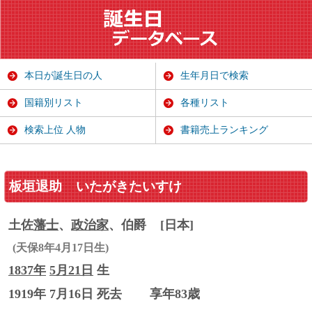
本日が誕生日の人
生年月日で検索
国籍別リスト
各種リスト
検索上位 人物
書籍売上ランキング
板垣退助
いたがきたいすけ
土佐
藩士
、
政治家
、伯爵
[日本]
(天保8年4月17日生)
1837年
5月21日
生
1919年 7月16日 死去
享年83歳