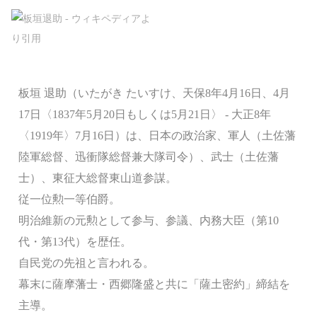
板垣 退助（いたがき たいすけ、天保8年4月16日、4月
17日〈1837年5月20日もしくは5月21日〉 - 大正8年
〈1919年〉7月16日）は、日本の政治家、軍人（土佐藩
陸軍総督、迅衝隊総督兼大隊司令）、武士（土佐藩
士）、東征大総督東山道参謀。
従一位勲一等伯爵。
明治維新の元勲として参与、参議、内務大臣（第10
代・第13代）を歴任。
自民党の先祖と言われる。
幕末に薩摩藩士・西郷隆盛と共に「薩土密約」締結を
主導。