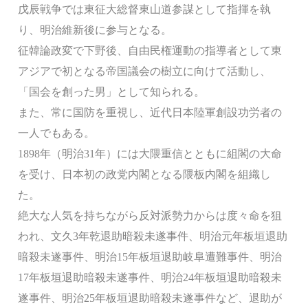
戊辰戦争では東征大総督東山道参謀として指揮を執
り、明治維新後に参与となる。
征韓論政変で下野後、自由民権運動の指導者として東
アジアで初となる帝国議会の樹立に向けて活動し、
「国会を創った男」として知られる。
また、常に国防を重視し、近代日本陸軍創設功労者の
一人でもある。
1898年（明治31年）には大隈重信とともに組閣の大命
を受け、日本初の政党内閣となる隈板内閣を組織し
た。
絶大な人気を持ちながら反対派勢力からは度々命を狙
われ、文久3年乾退助暗殺未遂事件、明治元年板垣退助
暗殺未遂事件、明治15年板垣退助岐阜遭難事件、明治
17年板垣退助暗殺未遂事件、明治24年板垣退助暗殺未
遂事件、明治25年板垣退助暗殺未遂事件など、退助が