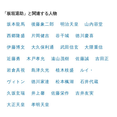
「板垣退助」と関連する人物
坂本龍馬
後藤象二郎
明治天皇
山内容堂
西郷隆盛
片岡健吉
谷干城
徳川慶喜
伊藤博文
大久保利通
武田信玄
大隈重信
近藤勇
木戸孝允
遠山茂樹
佐藤誠
吉田正
岩倉具視
島津久光
植木枝盛
ルイ・
ヴィトン
徳川家達
松本楓湖
石井代蔵
久坂玄瑞
井上馨
佐藤栄作
吉井友実
大正天皇
孝明天皇