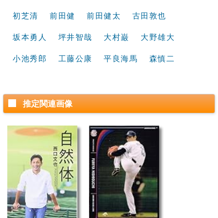
初芝清
前田健
前田健太
古田敦也
坂本勇人
坪井智哉
大村巌
大野雄大
小池秀郎
工藤公康
平良海馬
森慎二
推定関連画像