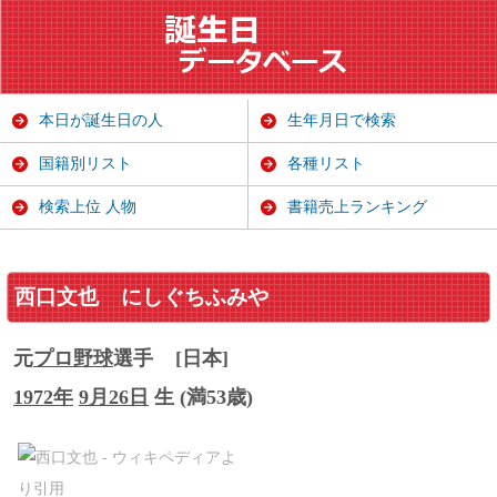
本日が誕生日の人
生年月日で検索
国籍別リスト
各種リスト
検索上位 人物
書籍売上ランキング
西口文也
にしぐちふみや
元
プロ野球
選手
[日本]
1972年
9月26日
生 (満53歳)