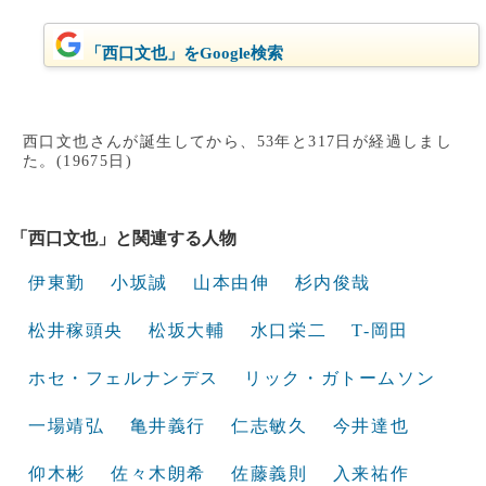
「西口文也」をGoogle検索
西口文也さんが誕生してから、53年と317日が経過しまし
た。(19675日)
「西口文也」と関連する人物
伊東勤
小坂誠
山本由伸
杉内俊哉
松井稼頭央
松坂大輔
水口栄二
T-岡田
ホセ・フェルナンデス
リック・ガトームソン
一場靖弘
亀井義行
仁志敏久
今井達也
仰木彬
佐々木朗希
佐藤義則
入来祐作