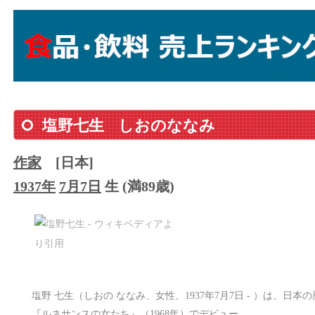
塩野七生
しおのななみ
作家
[日本]
1937年
7月7日
生 (満89歳)
塩野 七生（しおの ななみ、女性、1937年7月7日 - ）は、
『ルネサンスの女たち』（1968年）でデビュー。