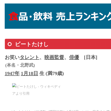
ビートたけし
お笑い
タレント
、
映画監督
、
俳優
[日本]
(本名・北野武)
1947年
1月18日
生 (満79歳)