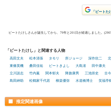
「ビートたけ
ビートたけしさんが誕生してから、79年と201日が経過しました。(2905
「ビートたけし」と関連する人物
高田文夫
松本清張
タモリ
所ジョージ
深作欣二
東條英機
桑田佳祐
ビートきよし
大島渚
田中康夫
立川談志
竹内薫
関本郁夫
降旗康男
三池崇史
古
島田紳助
松鶴家千代若
柳楽優弥
水道橋博士
笑福亭
推定関連画像