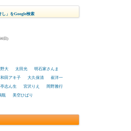
し」をGoogle検索
6日)
北野大
太田光
明石家さんま
和田アキ子
大久保清
崔洋一
今亭志ん生
宮沢りえ
岡野雅行
鶴瓶
美空ひばり