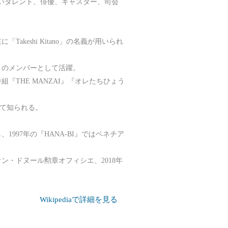
のお笑いタレント、俳優、キャスター、司会
keshi Kitano」の名義が用いられ
」のメンバーとして活躍。
THE MANZAI』『オレたちひょう
して知られる。
997年の『HANA-BI』ではベネチア
オン・ドヌール勲章オフィシエ、2018年
Wikipediaで詳細を見る