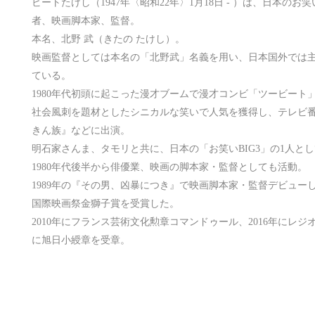
ビートたけし（1947年〈昭和22年〉1月18日 - ）は、日本
者、映画脚本家、監督。
本名、北野 武（きたの たけし）。
映画監督としては本名の「北野武」名義を用い、日本国外では主に「Ta
ている。
1980年代初頭に起こった漫才ブームで漫才コンビ「ツービート
社会風刺を題材としたシニカルな笑いで人気を獲得し、テレビ番組『
きん族』などに出演。
明石家さんま、タモリと共に、日本の「お笑いBIG3」の1人と
1980年代後半から俳優業、映画の脚本家・監督としても活動。
1989年の『その男、凶暴につき』で映画脚本家・監督デビューし、1
国際映画祭金獅子賞を受賞した。
2010年にフランス芸術文化勲章コマンドゥール、2016年にレジ
に旭日小綬章を受章。