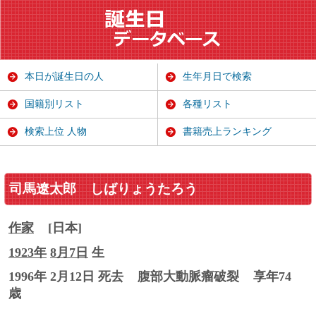
本日が誕生日の人
生年月日で検索
国籍別リスト
各種リスト
検索上位 人物
書籍売上ランキング
司馬遼太郎
しばりょうたろう
作家
[日本]
1923年
8月7日
生
1996年 2月12日 死去
腹部大動脈瘤破裂
享年74
歳