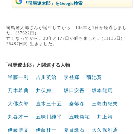
「司馬遼太郎」をGoogle検索
司馬遼太郎さんが誕生してから、103年と1日が経過しまし
た。(37622日)
亡くなってから、30年と177日が経ちました。(11135日)
26487日間 生きました。
「司馬遼太郎」と関連する人物
半藤一利
吉川英治
李登輝
菊池寛
乃木希典
井伏鱒二
坂口安吾
坂本龍馬
大佛次郎
直木三十五
秦郁彦
三島由紀夫
丸谷才一
五味川純平
五味康祐
井上靖
伊藤博文
伊藤桂一
夏目漱石
大久保利通