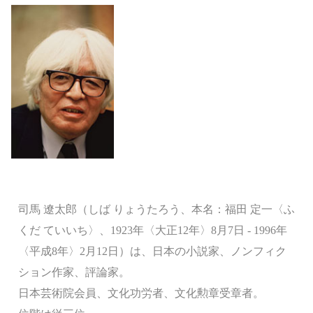
司馬 遼󠄁太郎（しば りょうたろう、本名：福田 定一〈ふ
くだ ていいち〉、1923年〈大正12年〉8月7日 - 1996年
〈平成8年〉2月12日）は、日本の小説家、ノンフィク
ション作家、評論家。
日本芸術院会員、文化功労者、文化勲章受章者。