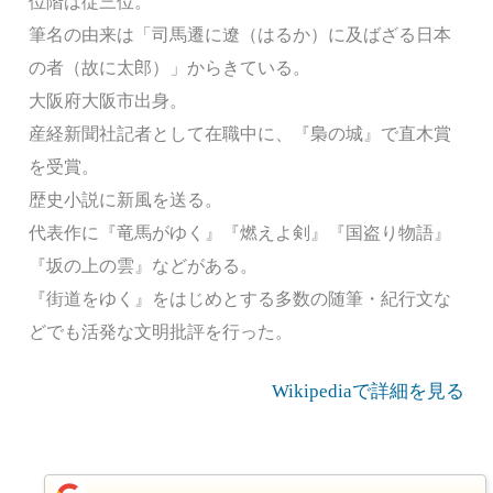
位階は従三位。
筆名の由来は「司馬遷に遼󠄁（はるか）に及ばざる日本
の者（故に太郎）」からきている。
大阪府大阪市出身。
産経新聞社記者として在職中に、『梟の城』で直木賞
を受賞。
歴史小説に新風を送る。
代表作に『竜馬がゆく』『燃えよ剣』『国盗り物語』
『坂の上の雲』などがある。
『街道をゆく』をはじめとする多数の随筆・紀行文な
どでも活発な文明批評を行った。
Wikipediaで詳細を見る