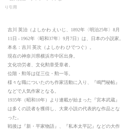
吉川 英治（よしかわ えいじ、1892年〈明治25年〉8月
11日 - 1962年〈昭和37年〉9月7日）は、日本の小説家。
本名：吉川 英次（よしかわ ひでつぐ）。
現在の神奈川県横浜市中区出身。
文化功労者、文化勲章受章者。
位階・勲等は従三位・勲一等。
様々な職についたのち作家活動に入り、『鳴門秘帖』
などで人気作家となる。
1935年（昭和10年）より連載が始まった『宮本武蔵』
は多くの読者を獲得し、大衆小説の代表的な作品とな
った。
戦後は『新・平家物語』、『私本太平記』などの大作