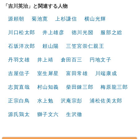
「吉川英治」と関連する人物
源頼朝
菊池寛
上杉謙信
横山光輝
川口松太郎
井上雄彦
徳川光圀
服部之総
石坂洋次郎
頼山陽
三笠宮崇仁親王
丹羽文雄
井上靖
倉田百三
円地文子
吉屋信子
室生犀星
富田常雄
川端康成
志賀直哉
村山知義
柴田錬三郎
梅原龍三郎
正宗白鳥
水上勉
沢庵宗彭
浦松佐美太郎
源氏鶏太
獅子文六
生沢徹