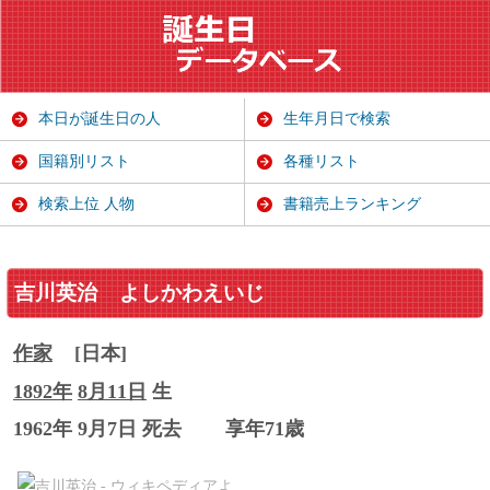
本日が誕生日の人
生年月日で検索
国籍別リスト
各種リスト
検索上位 人物
書籍売上ランキング
吉川英治
よしかわえいじ
作家
[日本]
1892年
8月11日
生
1962年 9月7日 死去
享年71歳