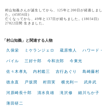
村山知義さんが誕生してから、125年と200日が経過しまし
た。(45856日)
亡くなってから、49年と137日が経ちました。(18034日)
27822日間 生きました。
「村山知義」と関連する人物
久保栄
ミケランジェロ
蔵原惟人
ハワード・
パイル
三好十郎
今和次郎
今東光
佐々木孝丸
内村鑑三
吉行あぐり
島崎藤村
徳永直
戸坂潤
村田実
横光利一
武井武
河原崎長十郎
清水良雄
滝沢修
細川ちか子
薄田研二