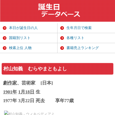
本日が誕生日の人
生年月日で検索
国籍別リスト
各種リスト
検索上位 人物
書籍売上ランキング
村山知義
むらやまともよし
劇
作家
、芸術家
[日本]
1901年
1月18日
生
1977年 3月22日 死去
享年77歳