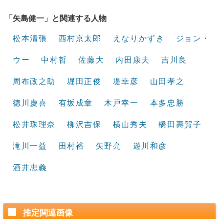
「矢島健一」と関連する人物
松本清張
西村京太郎
えなりかずき
ジョン・
ウー
中村哲
佐藤大
内田康夫
吉川良
周布政之助
堀田正俊
堤幸彦
山田孝之
徳川慶喜
有坂成章
木戸幸一
本多忠勝
松井珠理奈
柳沢吉保
横山秀夫
橋田壽賀子
滝川一益
田村裕
矢野亮
遊川和彦
酒井忠義
推定関連画像