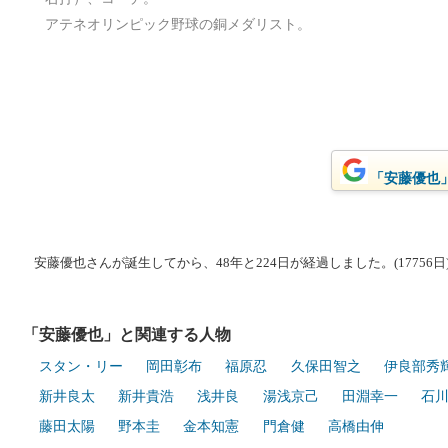
アテネオリンピック野球の銅メダリスト。
「安藤優也」
安藤優也さんが誕生してから、48年と224日が経過しました。(17756日
「安藤優也」と関連する人物
スタン・リー
岡田彰布
福原忍
久保田智之
伊良部秀
新井良太
新井貴浩
浅井良
湯浅京己
田淵幸一
石
藤田太陽
野本圭
金本知憲
門倉健
高橋由伸