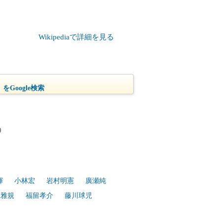
Wikipediaで詳細を見る
をGoogle検索
)
輝
小林宏
岩村明憲
廣瀬純
川雅規
福留孝介
藤川球児