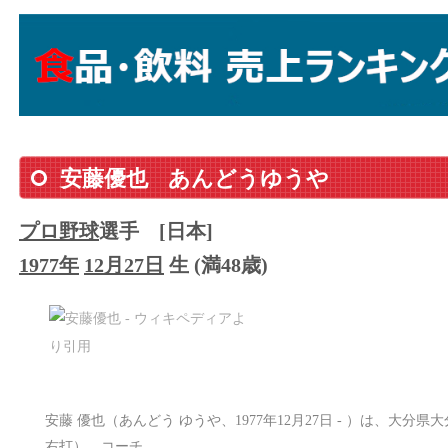
安藤優也
あんどうゆうや
プロ野球
選手
[日本]
1977年
12月27日
生 (満48歳)
安藤 優也（あんどう ゆうや、1977年12月27日 - ）は、大
右打）、コーチ。