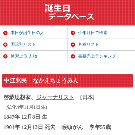
本日が誕生日の人
生年月日で検索
国籍別リスト
各種リスト
検索上位 人物
書籍売上ランキング
中江兆民
なかえちょうみん
啓蒙思想家、
ジャーナリスト
[日本]
(弘化4年11月1日生)
1847年
12月8日
生
1901年 12月13日 死去
喉頭がん
享年55歳