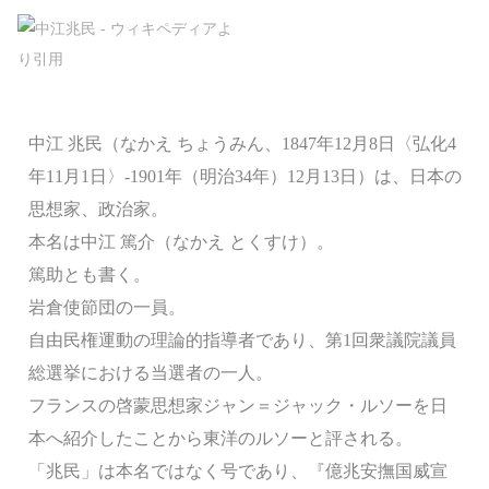
中江 兆民（なかえ ちょうみん、1847年12月8日〈弘化4
年11月1日〉-1901年（明治34年）12月13日）は、日本の
思想家、政治家。
本名は中江 篤介（なかえ とくすけ）。
篤助とも書く。
岩倉使節団の一員。
自由民権運動の理論的指導者であり、第1回衆議院議員
総選挙における当選者の一人。
フランスの啓蒙思想家ジャン＝ジャック・ルソーを日
本へ紹介したことから東洋のルソーと評される。
「兆民」は本名ではなく号であり、『億兆安撫国威宣