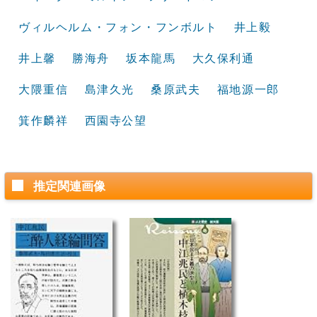
ヴィルヘルム・フォン・フンボルト
井上毅
井上馨
勝海舟
坂本龍馬
大久保利通
大隈重信
島津久光
桑原武夫
福地源一郎
箕作麟祥
西園寺公望
推定関連画像