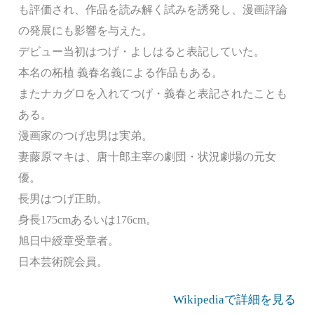
も評価され、作品を読み解く試みを誘発し、漫画評論
の発展にも影響を与えた。
デビュー当初はつげ・よしはると表記していた。
本名の柘植 義春名義による作品もある。
またナカグロを入れてつげ・義春と表記されたことも
ある。
漫画家のつげ忠男は実弟。
妻藤原マキは、唐十郎主宰の劇団・状況劇場の元女
優。
長男はつげ正助。
身長175cmあるいは176cm。
旭日中綬章受章者。
日本芸術院会員。
Wikipediaで詳細を見る