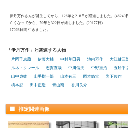
伊丹万作さんが誕生してから、126年と218日が経過しました。(46240日
亡くなってから、79年と322日が経ちました。(29177日)
17063日間 生きました。
「伊丹万作」と関連する人物
片岡千恵蔵
伊藤大輔
中村草田男
池内万作
大江健三
ルネ・クレール
志賀直哉
中川信夫
中野重治
五所平
山中貞雄
山手樹一郎
山本有三
岡本綺堂
岩下俊作
橋本忍
田中正造
青山南
香川良介
推定関連画像