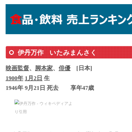
伊丹万作
いたみまんさく
映画監督
、
脚本家
、
俳優
[日本]
1900年
1月2日
生
1946年 9月21日 死去
享年47歳