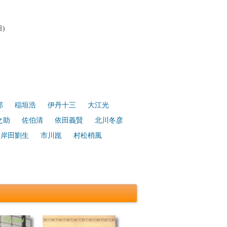
)
郎
稲垣浩
伊丹十三
大江光
之助
佐伯清
依田義賢
北川冬彦
岸田劉生
市川崑
村松梢風