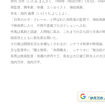
伊丹 万作（いたみ まんさく、1900年（明治33年）1月2日 - 19
画監督、脚本家、俳優、エッセイスト、挿絵画家。
本名：池内 義豊（いけうち よしとよ）。
「日本のルネ・クレール」と呼ばれた知性派の監督で、挿絵画
で映画界に入り、片岡千恵蔵プロダクションへ入社。
作風は風刺と諧謔、人間味に富み、これまでの立ち回り主体の時
稲垣浩とともに新生面を開いた。
その後は闘病生活を余儀なくされるが、シナリオ執筆や映画論
主な監督作に『國士無双』『赤西蠣太』、シナリオに『無法松
長男は映画監督・俳優の伊丹十三、長女は大江健三郎夫人の大
池内万作、池内万平。
「伊丹万作」