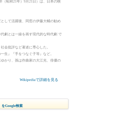
46年（昭和21年）9月21日）は、日本の映
家として活躍後、同窓の伊藤大輔の勧め
代劇とは一線を画す現代的な時代劇 で
、社会批評など著述に専心した。
の一生』『手をつなぐ子等』など。
江ゆかり、孫は作曲家の大江光、俳優の
Wikipediaで詳細を見る
をGoogle検索