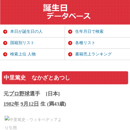
本日が誕生日の人
生年月日で検索
国籍別リスト
各種リスト
検索上位 人物
書籍売上ランキング
中里篤史
なかざとあつし
元
プロ野球
選手
[日本]
1982年
9月12日
生 (満43歳)