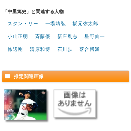
「中里篤史」と関連する人物
スタン・リー
一場靖弘
坂元弥太郎
小山正明
斉藤優
新庄剛志
星野仙一
條辺剛
清原和博
石川歩
落合博満
推定関連画像