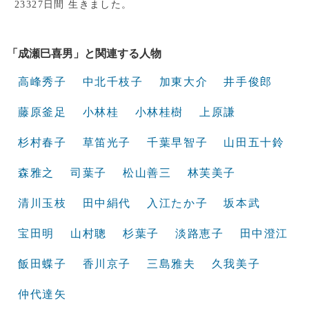
23327日間 生きました。
「成瀬巳喜男」と関連する人物
高峰秀子
中北千枝子
加東大介
井手俊郎
藤原釜足
小林桂
小林桂樹
上原謙
杉村春子
草笛光子
千葉早智子
山田五十鈴
森雅之
司葉子
松山善三
林芙美子
清川玉枝
田中絹代
入江たか子
坂本武
宝田明
山村聰
杉葉子
淡路恵子
田中澄江
飯田蝶子
香川京子
三島雅夫
久我美子
仲代達矢