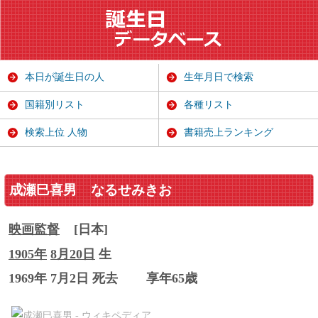
本日が誕生日の人
生年月日で検索
国籍別リスト
各種リスト
検索上位 人物
書籍売上ランキング
成瀬巳喜男
なるせみきお
映画監督
[日本]
1905年
8月20日
生
1969年 7月2日 死去
享年65歳