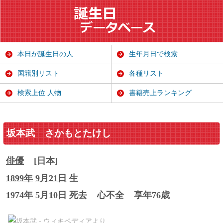
本日が誕生日の人
生年月日で検索
国籍別リスト
各種リスト
検索上位 人物
書籍売上ランキング
坂本武
さかもとたけし
俳優
[日本]
1899年
9月21日
生
1974年 5月10日 死去
心不全
享年76歳