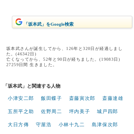
「坂本武」をGoogle検索
坂本武さんが誕生してから、126年と320日が経過しまし
た。(46342日)
亡くなってから、52年と90日が経ちました。(19083日)
27259日間 生きました。
「坂本武」と関連する人物
小津安二郎
飯田蝶子
斎藤寅次郎
斎藤達雄
五所平之助
佐野周二
坪内美子
城戸四郎
大日方傳
守屋浩
小林十九二
島津保次郎