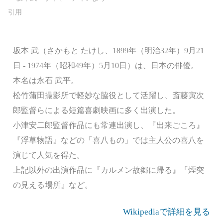
坂本 武（さかもと たけし、1899年（明治32年）9月21
日 - 1974年（昭和49年）5月10日）は、日本の俳優。
本名は永石 武平。
松竹蒲田撮影所で軽妙な脇役として活躍し、斎藤寅次
郎監督らによる短篇喜劇映画に多く出演した。
小津安二郎監督作品にも常連出演し、『出来ごころ』
『浮草物語』などの「喜八もの」では主人公の喜八を
演じて人気を得た。
上記以外の出演作品に『カルメン故郷に帰る』『煙突
の見える場所』など。
Wikipediaで詳細を見る