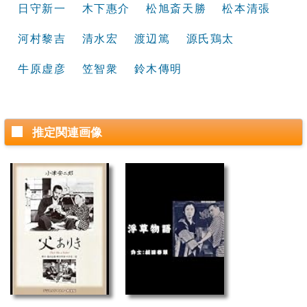
日守新一
木下惠介
松旭斎天勝
松本清張
河村黎吉
清水宏
渡辺篤
源氏鶏太
牛原虚彦
笠智衆
鈴木傳明
推定関連画像