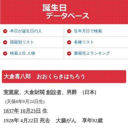
本日が誕生日の人
生年月日で検索
国籍別リスト
各種リスト
検索上位 人物
書籍売上ランキング
大倉喜八郎
おおくらきはちろう
実業家
、大倉財閥
創設者
、男爵
[日本]
(天保8年9月24日生)
1837年
10月23日
生
1928年 4月22日 死去
大腸がん
享年92歳