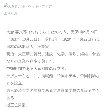
大倉 喜八郎（おおくら きはちろう、天保8年9月24日
（1837年10月23日） - 昭和3年（1928年）4月22日）は、
日本の武器商人、実業家。
明治・大正期に貿易、建設、化学、製鉄、繊維、食品
などの企業を数多く興した。
中堅財閥である大倉財閥の設立者。
渋沢栄一らと共に、鹿鳴館、帝国ホテル、帝国劇場な
どを設立。
東京経済大学の前身である大倉商業学校の創設者でも
ある。
従三位男爵。