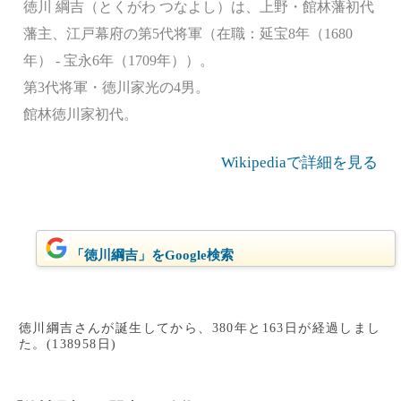
徳川 綱吉（とくがわ つなよし）は、上野・館林藩初代
藩主、江戸幕府の第5代将軍（在職：延宝8年（1680
年） - 宝永6年（1709年））。
第3代将軍・徳川家光の4男。
館林徳川家初代。
Wikipediaで詳細を見る
「徳川綱吉」をGoogle検索
徳川綱吉さんが誕生してから、380年と163日が経過しまし
た。(138958日)