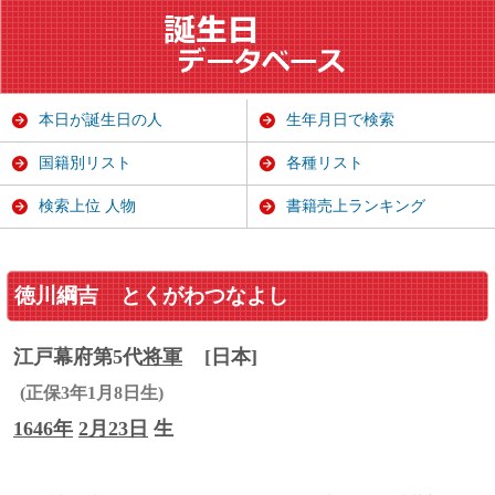
本日が誕生日の人
生年月日で検索
国籍別リスト
各種リスト
検索上位 人物
書籍売上ランキング
徳川綱吉
とくがわつなよし
江戸幕府第5代
将軍
[日本]
(正保3年1月8日生)
1646年
2月23日
生