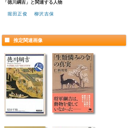
「徳川綱吉」と関連する人物
堀田正俊
柳沢吉保
推定関連画像