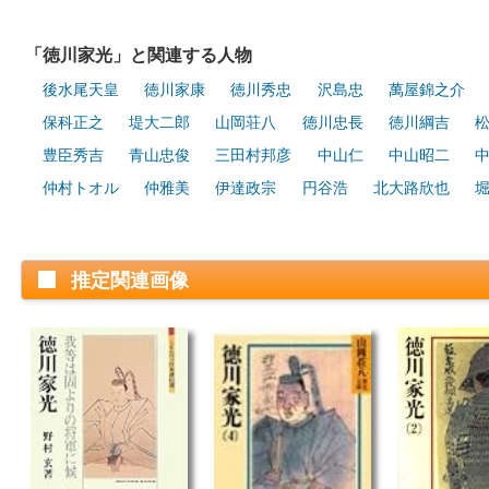
「徳川家光」と関連する人物
後水尾天皇
徳川家康
徳川秀忠
沢島忠
萬屋錦之介
保科正之
堤大二郎
山岡荘八
徳川忠長
徳川綱吉
豊臣秀吉
青山忠俊
三田村邦彦
中山仁
中山昭二
仲村トオル
仲雅美
伊達政宗
円谷浩
北大路欣也
推定関連画像