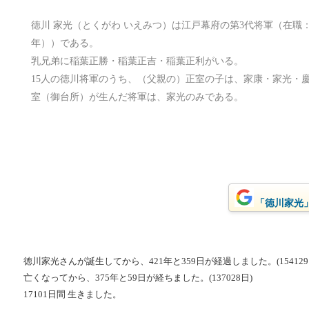
徳川 家光（とくがわ いえみつ）は江戸幕府の第3代将軍（在職：元和9
年））である。
乳兄弟に稲葉正勝・稲葉正吉・稲葉正利がいる。
15人の徳川将軍のうち、（父親の）正室の子は、家康・家光・
室（御台所）が生んだ将軍は、家光のみである。
「徳川家光」
徳川家光さんが誕生してから、421年と359日が経過しました。(154129
亡くなってから、375年と59日が経ちました。(137028日)
17101日間 生きました。