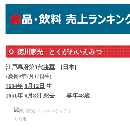
徳川家光
とくがわいえみつ
江戸幕府第3代
将軍
[日本]
(慶長9年7月17日生)
1604年
8月12日
生
1651年 6月8日 死去
享年48歳