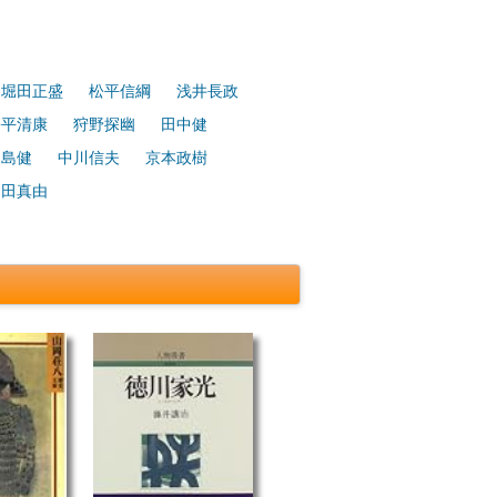
堀田正盛
松平信綱
浅井長政
松平清康
狩野探幽
田中健
中島健
中川信夫
京本政樹
堀田真由