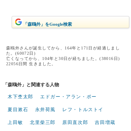
「森鴎外」をGoogle検索
森鴎外さんが誕生してから、164年と171日が経過しまし
た。(60072日)
亡くなってから、104年と30日が経ちました。(38016日)
22056日間 生きました。
「森鴎外」と関連する人物
木下杢太郎
エドガー・アラン・ポー
夏目漱石
永井荷風
レフ・トルストイ
上田敏
北里柴三郎
原田直次郎
吉田増蔵