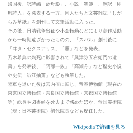
帰国後、訳詩編「於母影」、小説「舞姫」、翻訳「即
興詩人」を発表する一方、同人たちと文芸雑誌『しが
らみ草紙』を創刊して文筆活動に入った。
その後、日清戦争出征や小倉転勤などにより創作活動
から一時期遠ざかったものの、『スバル』創刊後に
「ヰタ・セクスアリス」「雁」などを発表。
乃木希典の殉死に影響されて「興津弥五右衛門の遺
書」を発表後、「阿部一族」「高瀬舟」など歴史小説
や史伝「澁江抽斎」なども執筆した。
陸軍を退いた後は宮内省に転じ、帝室博物館（現在の
東京国立博物館・奈良国立博物館・京都国立博物館
等）総長や図書頭を死去まで務めたほか、帝国美術院
（現：日本芸術院）初代院長なども歴任した。
Wikipediaで詳細を見る