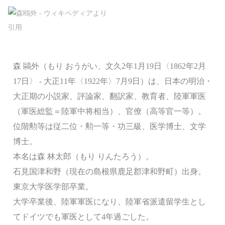
森 鷗外（もり おうがい、文久2年1月19日〈1862年2月
17日〉 - 大正11年〈1922年〉7月9日）は、日本の明治・
大正期の小説家、評論家、翻訳家、教育者、陸軍軍医
（軍医総監＝陸軍中将相当）、官僚（高等官一等）。
位階勲等は従二位・勲一等・功三級、医学博士、文学
博士。
本名は森 林太郎（もり りんたろう）。
石見国津和野（現在の島根県鹿足郡津和野町）出身。
東京大学医学部卒業。
大学卒業後、陸軍軍医になり、陸軍省派遣留学生とし
てドイツでも軍医として4年過ごした。