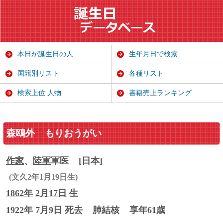
本日が誕生日の人
生年月日で検索
国籍別リスト
各種リスト
検索上位 人物
書籍売上ランキング
森鴎外
もりおうがい
作家
、
陸軍
軍医
[日本]
(文久2年1月19日生)
1862年
2月17日
生
1922年 7月9日 死去
肺結核
享年61歳