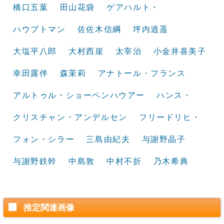
橋口五葉
田山花袋
ゲアハルト・
ハウプトマン
佐佐木信綱
坪内逍遥
大塩平八郎
大村西崖
太宰治
小金井喜美子
幸田露伴
森茉莉
アナトール・フランス
アルトゥル・ショーペンハウアー
ハンス・
クリスチャン・アンデルセン
フリードリヒ・
フォン・シラー
三島由紀夫
与謝野晶子
与謝野鉄幹
中島敦
中村不折
乃木希典
推定関連画像