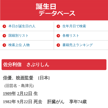
本日が誕生日の人
生年月日で検索
国籍別リスト
各種リスト
検索上位 人物
書籍売上ランキング
佐分利信
さぶりしん
俳優
、
映画監督
[日本]
(旧芸名・島津元)
1909年
2月12日
生
1982年 9月22日 死去
肝臓がん
享年74歳