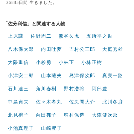
26885日間 生きました。
「佐分利信」と関連する人物
上原謙
佐野周二
熊谷久虎
五所平之助
八木保太郎
内田吐夢
吉村公三郎
大庭秀雄
大隈重信
小杉勇
小林正
小林正樹
小津安二郎
山本薩夫
島津保次郎
真実一路
石川達三
角川春樹
野村浩将
阿部豊
中島貞夫
佐々木孝丸
佐久間大介
北川冬彦
北見禮子
向田邦子
増村保造
大森健次郎
小池真理子
山崎豊子