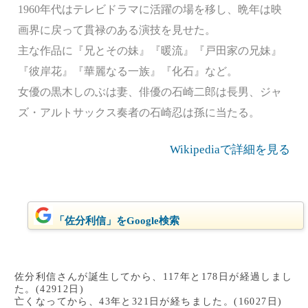
1960年代はテレビドラマに活躍の場を移し、晩年は映
画界に戻って貫禄のある演技を見せた。
主な作品に『兄とその妹』『暖流』『戸田家の兄妹』
『彼岸花』『華麗なる一族』『化石』など。
女優の黒木しのぶは妻、俳優の石崎二郎は長男、ジャ
ズ・アルトサックス奏者の石崎忍は孫に当たる。
Wikipediaで詳細を見る
「佐分利信」をGoogle検索
佐分利信さんが誕生してから、117年と178日が経過しまし
た。(42912日)
亡くなってから、43年と321日が経ちました。(16027日)