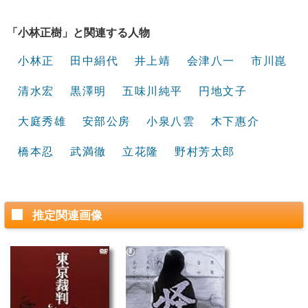
「小林正樹」と関連する人物
小林正
田中絹代
井上靖
会津八一
市川崑
清水宏
黒澤明
五味川純平
円地文子
大庭秀雄
安部公房
小泉八雲
木下惠介
橋本忍
武満徹
立花隆
野村芳太郎
推定関連画像