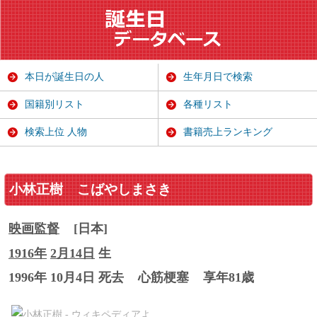
本日が誕生日の人
生年月日で検索
国籍別リスト
各種リスト
検索上位 人物
書籍売上ランキング
小林正樹
こばやしまさき
映画監督
[日本]
1916年
2月14日
生
1996年 10月4日 死去
心筋梗塞
享年81歳