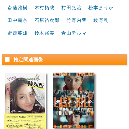
斎藤雅樹
木村拓哉
村田兆治
松本まりか
田中麗奈
石原裕次郎
竹野内豊
綾野剛
野茂英雄
鈴木裕美
青山テルマ
推定関連画像