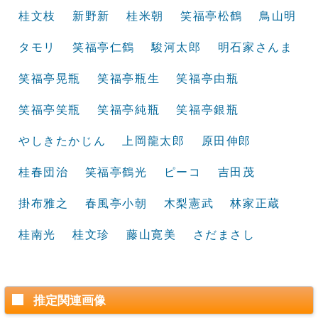
桂文枝
新野新
桂米朝
笑福亭松鶴
鳥山明
タモリ
笑福亭仁鶴
駿河太郎
明石家さんま
笑福亭晃瓶
笑福亭瓶生
笑福亭由瓶
笑福亭笑瓶
笑福亭純瓶
笑福亭銀瓶
やしきたかじん
上岡龍太郎
原田伸郎
桂春団治
笑福亭鶴光
ピーコ
吉田茂
掛布雅之
春風亭小朝
木梨憲武
林家正蔵
桂南光
桂文珍
藤山寛美
さだまさし
推定関連画像