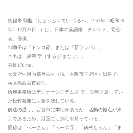
笑福亭 鶴瓶（しょうふくてい つるべ、1951年〈昭和26
年〉12月23日 - ）は、日本の落語家、タレント、司会
者、俳優。
出囃子は『トンコ節』または『新ラッパ』。
本名は、駿河 学（するが まなぶ）。
身長170 cm。
大阪府中河内郡長吉村（現・大阪市平野区）出身で、
兵庫県西宮市在住。
所属事務所はデンナーシステムズ で、長年所属してい
た松竹芸能にも籍を残している。
前述の通り、西宮市に本宅があるが、活動の拠点が東
京であるため、港区にも別宅を持っている。
愛称は「べーさん」「べー師匠」「鶴瓶ちゃん」「ま