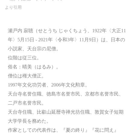
瀬戸内 寂聴（せとうち じゃくちょう、1922年〈大正11
年〉5月15日 - 2021年〈令和3年〉11月9日）は、日本の
小説家、天台宗の尼僧。
位階は従三位。
俗名：晴美（はるみ）。
僧位は権大僧正。
1997年文化功労者、2006年文化勲章。
天台寺名誉住職、徳島市名誉市民、京都市名誉市民、
二戸市名誉市民。
天台寺住職、比叡山延暦寺禅光坊住職、敦賀女子短期
大学学長を務めた。
作家としての代表作は、『夏の終り』『花に問え』