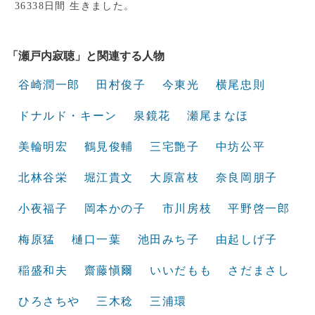
36338日間 生きました。
「瀬戸内寂聴」と関連する人物
谷崎潤一郎
田村俊子
今東光
横尾忠則
ドナルド・キーン
泉鏡花
瀬尾まなほ
美輪明宏
鶴見俊輔
三宅艶子
中坊公平
北林谷栄
堀江貴文
大原富枝
奈良岡朋子
小夜福子
岡本かの子
市川房枝
平野啓一郎
梅原猛
樋口一葉
池田みち子
由起しげ子
稲盛和夫
齋藤愼爾
いいだもも
さだまさし
ひろさちや
三木稔
三浦環