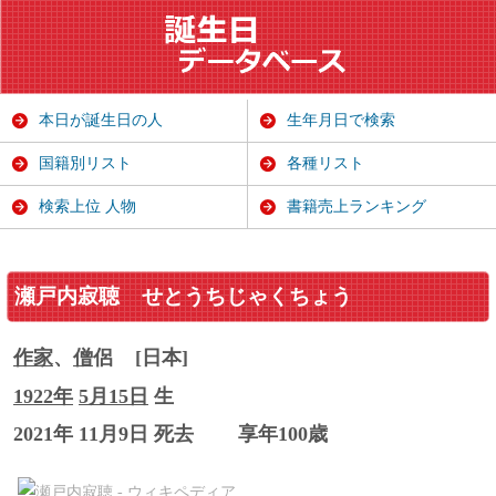
本日が誕生日の人
生年月日で検索
国籍別リスト
各種リスト
検索上位 人物
書籍売上ランキング
瀬戸内寂聴
せとうちじゃくちょう
作家
、
僧
侶
[日本]
1922年
5月15日
生
2021年 11月9日 死去
享年100歳