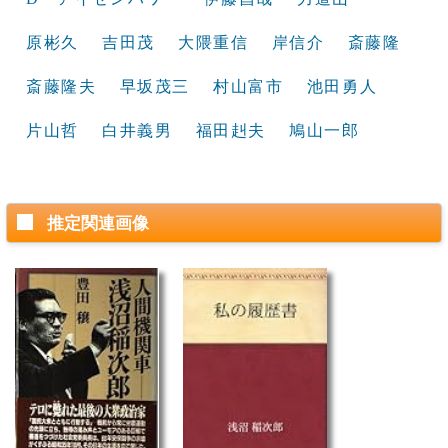
原彬久
吉田茂
大隈重信
岸信介
斎藤隆
斎藤隆夫
早坂茂三
村山富市
池田勇人
片山哲
白井義男
福田赳夫
鳩山一郎
推定関連画像