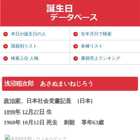
本日が誕生日の人
生年月日で検索
国籍別リスト
各種リスト
検索上位 人物
書籍売上ランキング
浅沼稲次郎
あさぬまいねじろう
政治家
、日本社会党
書記長
[日本]
1898年
12月27日
生
1960年 10月12日 死去
刺殺
享年63歳