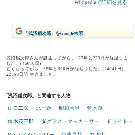
Wikipediaで詳細を見る
「浅沼稲次郎」をGoogle検索
浅沼稲次郎さんが誕生してから、127年と223日が経過しま
した。(46610日)
亡くなってから、65年と300日が経ちました。(24041日)
22569日間 生きました。
「浅沼稲次郎」と関連する人物
山口二矢
北一輝
昭和天皇
鈴木茂
鈴木茂三郎
ダグラス・マッカーサー
ドワイト・
D・アイゼンハワー
伊藤昌哉
力道山