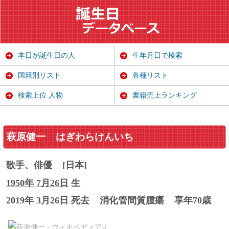
本日が誕生日の人
生年月日で検索
国籍別リスト
各種リスト
検索上位 人物
書籍売上ランキング
萩原健一
はぎわらけんいち
歌手
、
俳優
[日本]
1950年
7月26日
生
2019年 3月26日 死去
消化管間質腫瘍
享年70歳