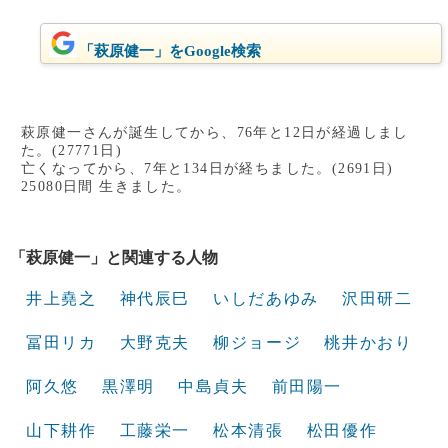
「萩原健一」をGoogle検索
萩原健一さんが誕生してから、76年と12日が経過しまし
た。(27771日)
亡くなってから、7年と134日が経ちました。(2691日)
25080日間 生きました。
「萩原健一」と関連する人物
井上堯之
神代辰巳
いしだあゆみ
沢田研二
冨田リカ
大野克夫
柳ジョージ
桃井かおり
阿久悠
黒澤明
中島貞夫
前田陽一
山下耕作
工藤栄一
松本清張
松田優作