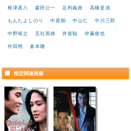
根津甚八
森田公一
足利義政
高橋是清
もんたよしのり
中原朗
中山仁
中川三郎
中野裕之
五社英雄
井坂聡
伊藤俊也
作田明
倉本聰
推定関連画像