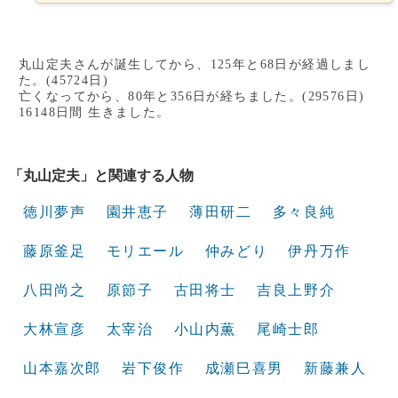
丸山定夫さんが誕生してから、125年と68日が経過しまし
た。(45724日)
亡くなってから、80年と356日が経ちました。(29576日)
16148日間 生きました。
「丸山定夫」と関連する人物
徳川夢声
園井恵子
薄田研二
多々良純
藤原釜足
モリエール
仲みどり
伊丹万作
八田尚之
原節子
古田将士
吉良上野介
大林宣彦
太宰治
小山内薫
尾崎士郎
山本嘉次郎
岩下俊作
成瀬巳喜男
新藤兼人