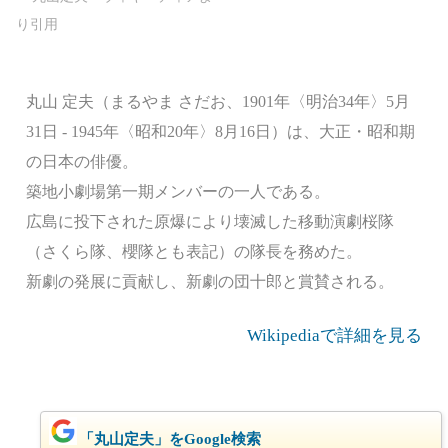
丸山 定夫（まるやま さだお、1901年〈明治34年〉5月
31日 - 1945年〈昭和20年〉8月16日）は、大正・昭和期
の日本の俳優。
築地小劇場第一期メンバーの一人である。
広島に投下された原爆により壊滅した移動演劇桜隊
（さくら隊、櫻隊とも表記）の隊長を務めた。
新劇の発展に貢献し、新劇の団十郎と賞賛される。
Wikipediaで詳細を見る
「丸山定夫」をGoogle検索