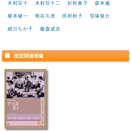
木村荘十
木村荘十二
杉村春子
森本薫
榎本健一
熊谷久虎
田村秋子
窪塚俊介
細川ちか子
藤森成吉
推定関連画像