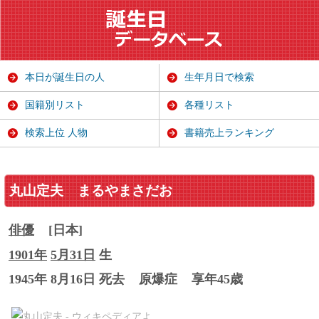
本日が誕生日の人
生年月日で検索
国籍別リスト
各種リスト
検索上位 人物
書籍売上ランキング
丸山定夫
まるやまさだお
俳優
[日本]
1901年
5月31日
生
1945年 8月16日 死去
原爆症
享年45歳