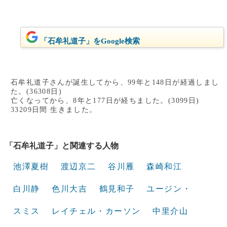
「石牟礼道子」をGoogle検索
石牟礼道子さんが誕生してから、99年と148日が経過しまし
た。(36308日)
亡くなってから、8年と177日が経ちました。(3099日)
33209日間 生きました。
「石牟礼道子」と関連する人物
池澤夏樹
渡辺京二
谷川雁
森崎和江
白川静
色川大吉
鶴見和子
ユージン・
スミス
レイチェル・カーソン
中里介山