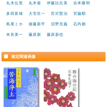
丸木位里
丸木俊
伊藤比呂美
吉本隆明
多田富雄
大宅壮一
宮沢賢治
宮脇昭
島尾ミホ
後藤新平
沼野充義
石内都
米良美一
藤原新
藤原新也
推定関連画像