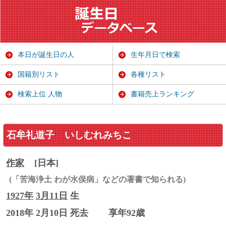
本日が誕生日の人
生年月日で検索
国籍別リスト
各種リスト
検索上位 人物
書籍売上ランキング
石牟礼道子
いしむれみちこ
作家
[日本]
(「苦海浄土 わが水俣病」などの著書で知られる)
1927年
3月11日
生
2018年 2月10日 死去
享年92歳