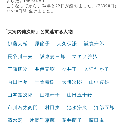
ました。(46936日)
亡くなってから、64年と22日が経ちました。(23398日)
23538日間 生きました。
「大河内傳次郎」と関連する人物
伊藤大輔
原節子
大久保謙
嵐寛寿郎
長谷川一夫
阪東妻三郎
マキノ雅弘
三隅研次
井伊直弼
今井正
入江たか子
内田吐夢
千葉泰樹
大佛次郎
山中貞雄
山本嘉次郎
山根寿子
山田五十鈴
市川右太衛門
村田実
池永浩久
河部五郎
清水宏
片岡千恵蔵
花井蘭子
藤田進