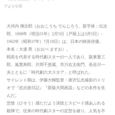
大河内 傳次郎（おおこうち でんじろう、新字体：伝次
郎、1898年（明治31年）2月5日（戸籍上は3月5日）-
1962年（昭和37年）7月18日）は、日本の映画俳優。
本名：大邊 男（おおべ ますお）。
戦前を代表する時代劇スターの一人であり、阪東妻三
郎、嵐寛寿郎、片岡千恵蔵、市川右太衛門、長谷川一
夫とともに「時代劇六大スタア」と呼ばれた。
サイレント期は、伊藤大輔監督・唐沢弘光撮影のトリ
オで『忠次旅日記』『新版大岡政談』などの名作を生
んだ。
悲愴（ひそう）感ただよう演技とスピード感あふれる
殺陣で、従来の時代劇スターの定型を破り、人気を不