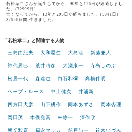
若松孝二さんが誕生してから、90年と126日が経過しまし
た。(32999日)
亡くなってから、13年と293日が経ちました。(5041日)
27958日間 生きました。
「若松孝二」と関連する人物
三島由紀夫
大和屋竺
大島渚
新藤兼人
神代辰巳
荒井晴彦
大瀬康一
寺島しのぶ
松居一代
森達也
白石和彌
高橋伴明
ベーブ・ルース
中上健次
井浦新
四方田犬彦
山下耕作
岡本あずさ
岡本杏理
岡田茂
木俣堯喬
林静一
深作欣二
熊切和嘉
福永マリカ
船戸与一
鈴木いづみ