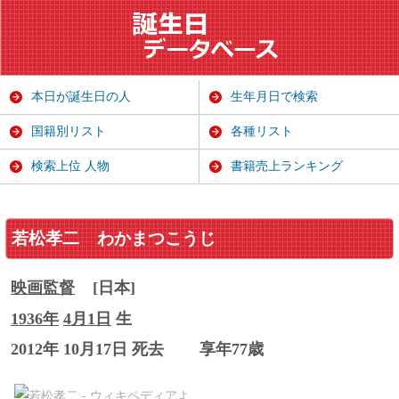
本日が誕生日の人
生年月日で検索
国籍別リスト
各種リスト
検索上位 人物
書籍売上ランキング
若松孝二
わかまつこうじ
映画監督
[日本]
1936年
4月1日
生
2012年 10月17日 死去
享年77歳