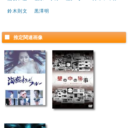
鈴木則文
黒澤明
推定関連画像