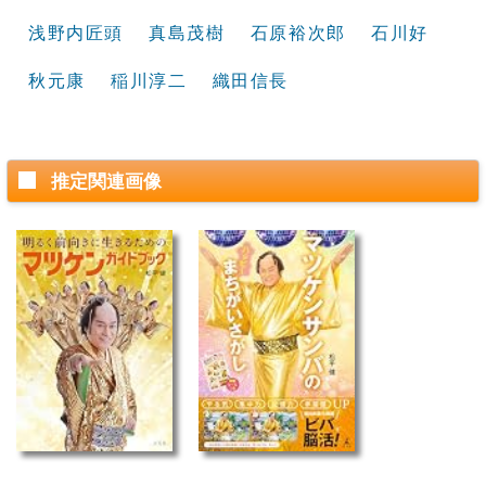
浅野内匠頭
真島茂樹
石原裕次郎
石川好
秋元康
稲川淳二
織田信長
推定関連画像