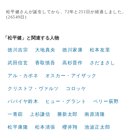
松平健さんが誕生してから、72年と251日が経過しました。
(26549日)
「松平健」と関連する人物
徳川吉宗
大地真央
徳川家康
松本友里
武田信玄
香取慎吾
高杉晋作
さだまさし
アル・カポネ
オスカー・アイザック
クリストフ・ヴァルツ
コロッケ
パパイヤ鈴木
ヒュー・グラント
ペリー荻野
一青窈
上杉謙信
勝新太郎
南原清隆
松平康隆
松本清張
櫻井翔
池波正太郎