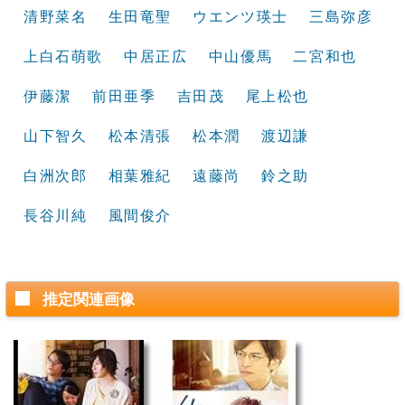
清野菜名
生田竜聖
ウエンツ瑛士
三島弥彦
上白石萌歌
中居正広
中山優馬
二宮和也
伊藤潔
前田亜季
吉田茂
尾上松也
山下智久
松本清張
松本潤
渡辺謙
白洲次郎
相葉雅紀
遠藤尚
鈴之助
長谷川純
風間俊介
推定関連画像