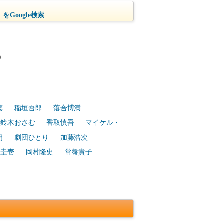
をGoogle検索
)
徳
稲垣吾郎
落合博満
鈴木おさむ
香取慎吾
マイケル・
朗
劇団ひとり
加藤浩次
本圭壱
岡村隆史
常盤貴子