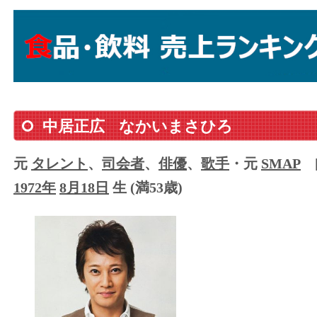
中居正広
なかいまさひろ
元
タレント
、
司会者
、
俳優
、
歌手
・元
SMAP
1972年
8月18日
生 (満53歳)