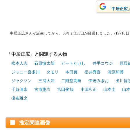
「中居正広」
中居正広さんが誕生してから、53年と355日が経過しました。(19713日
「中居正広」と関連する人物
松本人志
石原慎太郎
ビートたけし
井手コウジ
原辰
ジャニー喜多川
タモリ
本田翼
松井秀喜
清原和博
ジャクソン
三浦大知
二階堂高嗣
伊達みきお
出川哲
千賀健永
古市憲寿
宮田俊哉
小田和正
山本圭
山
掛布雅之
推定関連画像