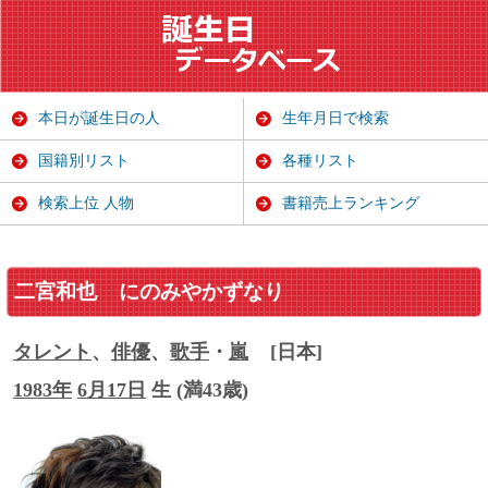
本日が誕生日の人
生年月日で検索
国籍別リスト
各種リスト
検索上位 人物
書籍売上ランキング
二宮和也
にのみやかずなり
タレント
、
俳優
、
歌手
・
嵐
[日本]
1983年
6月17日
生 (満43歳)