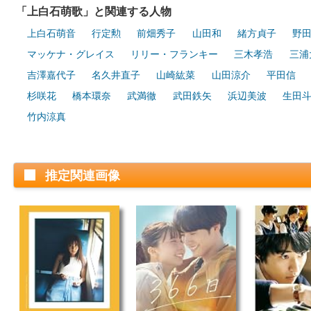
「上白石萌歌」と関連する人物
上白石萌音
行定勲
前畑秀子
山田和
緒方貞子
野
マッケナ・グレイス
リリー・フランキー
三木孝浩
三浦
吉澤嘉代子
名久井直子
山崎紘菜
山田涼介
平田信
杉咲花
橋本環奈
武満徹
武田鉄矢
浜辺美波
生田
竹内涼真
推定関連画像