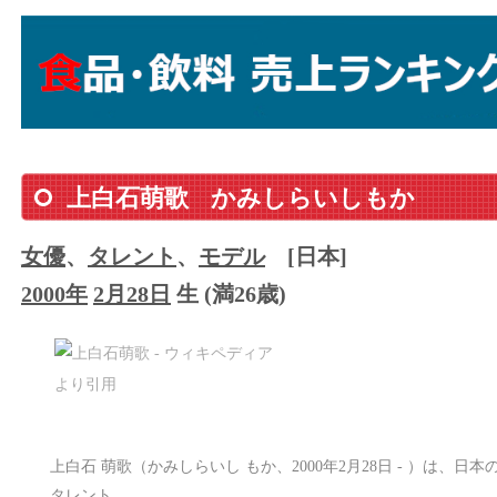
上白石萌歌
かみしらいしもか
女優
、
タレント
、
モデル
[日本]
2000年
2月28日
生 (満26歳)
上白石 萌歌（かみしらいし もか、2000年2月28日 - ）は、
タレント。