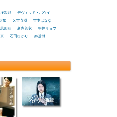
田洋次郎
デヴィッド・ボウイ
大知
又吉直樹
吉本ばなな
恩田陸
新内眞衣
朝井リョウ
斗真
石田ひかり
秦基博