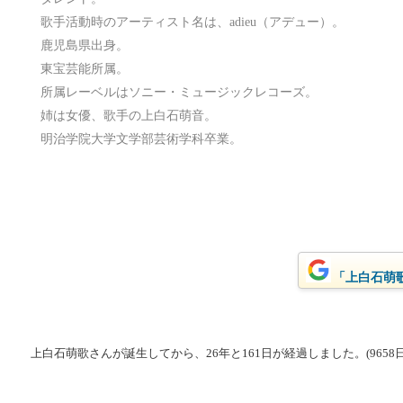
歌手活動時のアーティスト名は、adieu（アデュー）。
鹿児島県出身。
東宝芸能所属。
所属レーベルはソニー・ミュージックレコーズ。
姉は女優、歌手の上白石萌音。
明治学院大学文学部芸術学科卒業。
「上白石萌歌
上白石萌歌さんが誕生してから、26年と161日が経過しました。(9658日