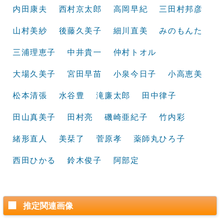
内田康夫
西村京太郎
高岡早紀
三田村邦彦
山村美紗
後藤久美子
細川直美
みのもんた
三浦理恵子
中井貴一
仲村トオル
大場久美子
宮田早苗
小泉今日子
小高恵美
松本清張
水谷豊
滝廉太郎
田中律子
田山真美子
田村亮
磯崎亜紀子
竹内彩
緒形直人
美栞了
菅原孝
薬師丸ひろ子
西田ひかる
鈴木俊子
阿部定
推定関連画像