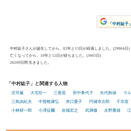
「中村紘子」
中村紘子さんが誕生してから、82年と13日が経過しました。(29964日)
亡くなってから、10年と12日が経ちました。(3665日)
26299日間 生きました。
「中村紘子」と関連する人物
庄司薫
大宅壮一
三善晃
田中希代子
矢代秋雄
マ
三島由紀夫
中曽根康弘
井口愛子
円城寺次郎
千宗室
小林研一郎
小澤征爾
岩城宏之
武満徹
永野重雄