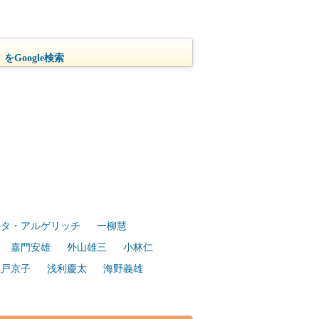
をGoogle検索
ルタ・アルゲリッチ
一柳慧
嘉門安雄
外山雄三
小林仁
江戸京子
浅利慶太
海野義雄