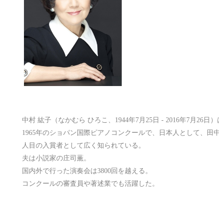
中村 紘子（なかむら ひろこ、1944年7月25日 - 2016年7月2
1965年のショパン国際ピアノコンクールで、日本人として、田中希
人目の入賞者として広く知られている。
夫は小説家の庄司薫。
国内外で行った演奏会は3800回を越える。
コンクールの審査員や著述業でも活躍した。